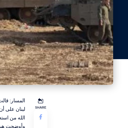
المسار: قال
SHARE
لبنان على أن
الله من استع
وأوضحت هيئة