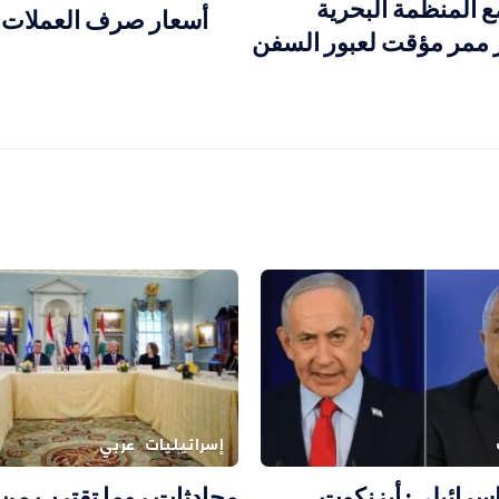
ع المنظمة البحرية
أسعار صرف العملات ال
ر ممر مؤقت لعبور السفن
إسرائيليات
عربي
سرائيلي: أيزنكوت
محادثات روما تقترب من 