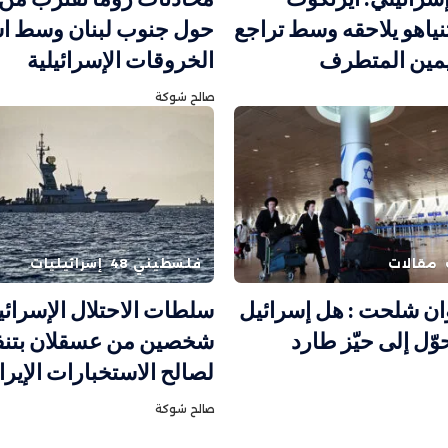
نياهو يلاحقه وسط تراجع
حول جنوب لبنان وسط اس
يمين المتطرف
الخروقات الإسرائيلية
صالح شوكة
مقالات
فلسطيني 48
إسرائيليات
ان شلحت : هل إسرائيل
سلطات الاحتلال الإسرائي
وّل إلى حيّز طارد
شخصين من عسقلان بتنفي
لصالح الاستخبارات الإيران
صالح شوكة