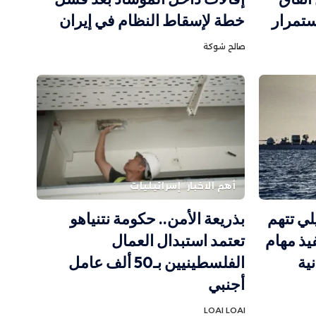
تمرار
خطة لإسقاط النظام في إيران
صالح شوكة
أهم الاخبار
إسرائيليات
لي تتهم
بذريعة الأمن.. حكومة نتنياهو
ذ مهام
تعتمد استبدال العمال
ية
الفلسطينيين بـ50 ألف عامل
أجنبي
LOAI LOAI