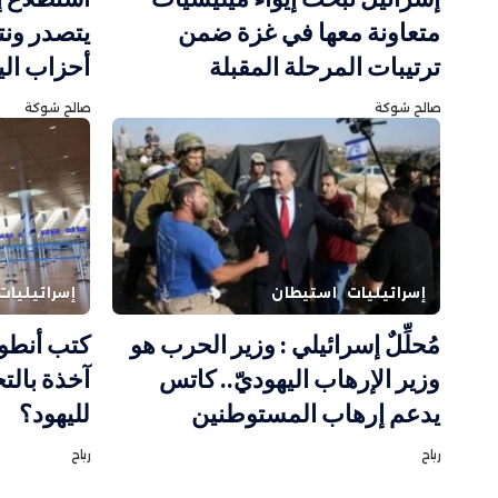
متعاونة معها في غزة ضمن
يتصدر ونت
ترتيبات المرحلة المقبلة
أحزاب ال
صالح شوكة
صالح شوكة
إسرائيليات
استيطان
إسرائيليات
مُحلِّلٌ إسرائيلي : وزير الحرب هو
كتب أنطو
وزير الإرهاب اليهوديّ.. كاتس
آخذة بالتح
يدعم إرهاب المستوطنين
لليهود؟
رباح
رباح