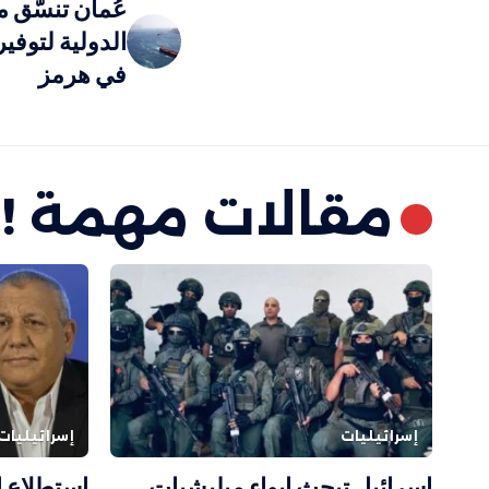
عُمان تنسّق م
الدولية لتوفي
في هرمز
مقالات مهمة !
إسرائيليات
إسرائيليات
إسرائيل تبحث إيواء ميليشيات
استطلاع إ