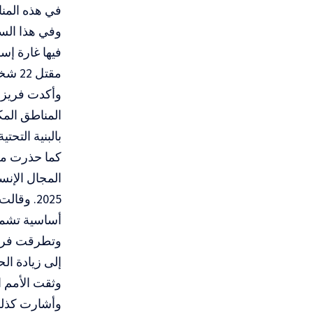
في هذه المناط
مقتل 22 شخصاً آخرين، بينهم ستة أطفال.
وأكدت فريزر 
المناطق المك
بالبنية التحتية
كما حذرت من
2025. و
أساسية تشمل 
وتطرقت فريز
إلى زيادة ال
وثقت الأمم ا
وأشارت كذلك