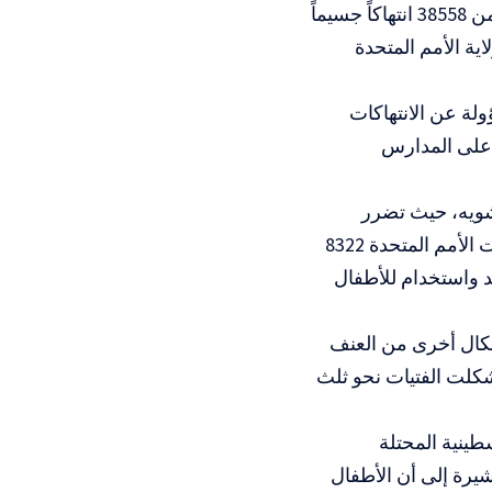
وأفادت فريزر بأن آلية الأمم المتحدة للرصد والإبلاغ تحققت خلال عام 2025 من 38558 انتهاكاً جسيماً
شاء ولاية الأمم المتحدة
لة عن الانتهاكات
 على المدارس
202 تمثلت في القتل والتشويه، حيث تضرر
14224 طفلاً، بينهم 6266 قتيلاً و7958 مصاباً بإصابات دائمة أو خطيرة. كما وثقت الأمم المتحدة 8322
 المساعدات الإنسانية، و6607 حالات تجنيد واستخدام للأطفال
اف و1783 حالة اغتصاب أو أشكال أخرى من العنف
 جسيم واحد. وشكلت الفتيات نحو ثلث
ينية المحتلة
شيرة إلى أن الأطفال