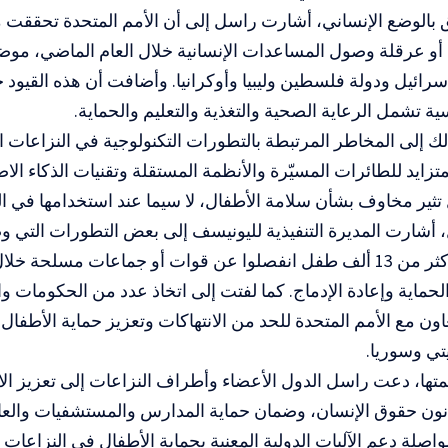
أو عرقلة وصول المساعدات الإنسانية خلال العام الماضي، موض
ائيل ودولة فلسطين وليبيا وأوكرانيا. وأضافت أن هذه القيود
 تشمل الرعاية الصحية والتغذية والتعليم والحماية.
إلى المخاطر المرتبطة بالتطورات التكنولوجية في النزاعات ا
متزايد للطائرات المسيّرة والأنظمة المستقلة وتقنيات الذكاء ال
تثير مخاوف بشأن سلامة الأطفال، لا سيما عند استخدامها في ال
 أشارت المديرة التنفيذية لليونيسف إلى بعض التطورات التي وصفت
حماية وإعادة الإدماج. كما لفتت إلى اتخاذ عدد من الحكومات 
ون مع الأمم المتحدة للحد من الانتهاكات وتعزيز حماية الأطفال
يتي وسوريا.
تها، دعت راسل الدول الأعضاء وأطراف النزاعات إلى تعزيز الالت
انون حقوق الإنسان، وضمان حماية المدارس والمستشفيات والعا
واصلة دعم الآليات الدولية المعنية بحماية الأطفال في النزاعات