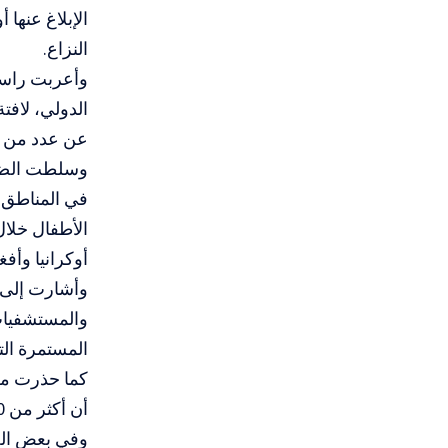
الإبلاغ عنها
النزاع.
وأعربت راسل 
الدولي، لافت
عن عدد من ال
وسلطت الضوء
أوكرانيا وأف
وأشارت إلى أ
والمستشفيات 
المستمرة التي
كما حذرت من
وفي بعض الح