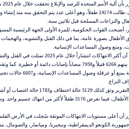
بحق الأطفال، طالت 24174 طفلاً، وهو أعلى عدد يتم التحقق منه منذ إن
طفال والنزاعات المسلحة قبل ثلاثين سنة.
، أصبحت القوات الحكومية، للمرة الأولى الجهة الرئيسية المسؤو
 الأطفال بصورة عامة، بما في ذلك القتل والتشويه، والهجمات
، ومنع وصول المساعدات الإنسانية.
وأشارت إلى أن أكثر الانتهاكات انتشاراً خلال عام 5
حادثة مرتبطة بمنع أو عرقلة وصول
ف النزاع.
وأضافت أن التقرير وثق كذلك 5129 حالة اختط
الجنسي ضد الأطفال، فيما تعرض 3176 طفلاً لأكثر من انتهاك
 أن أعلى مستويات الانتهاكات الموثقة
سُجلت في الأرض الفلسط
جمهورية الكونغو الديمقراطية، ونيجيريا، وميانمار، والصومال، م