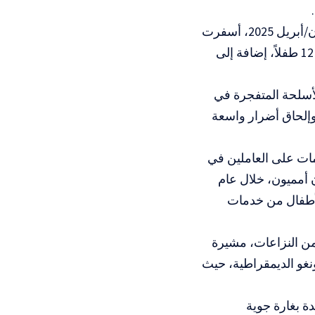
وفي هذا السياق، أشارت إلى حادثة وثقتها الأمم المتحدة في التاسع من نيسان/أبريل 2025، أسفرت
فيها غارة إسرائيلية على مدينة غزة عن مقتل 21 فرداً من عائلة واحدة، بينهم 12 طفلاً، إضافة إلى
لأسلحة المتفجرة في
وإلحاق أضرار واسعة
ات على العاملين في
انياً، بينهم موظفون أمميون، خلال عام
الأطفال من خدمات
ن النزاعات، مشيرة
نغو الديمقراطية، حيث
 بغارة جوية