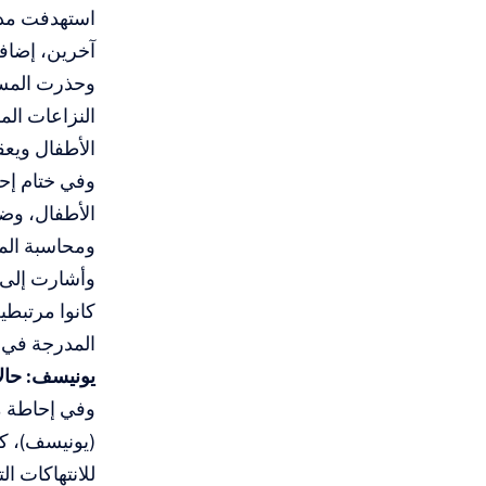
آخرين، إضافة
وحذرت المسؤو
النزاعات الم
الأطفال ويعق
وفي ختام إح
الأطفال، وض
ومحاسبة المس
كانوا مرتبط
المدرجة في ا
يونيسف: حالا
وفي إحاطة من
(يونيسف)، كا
للانتهاكات ا