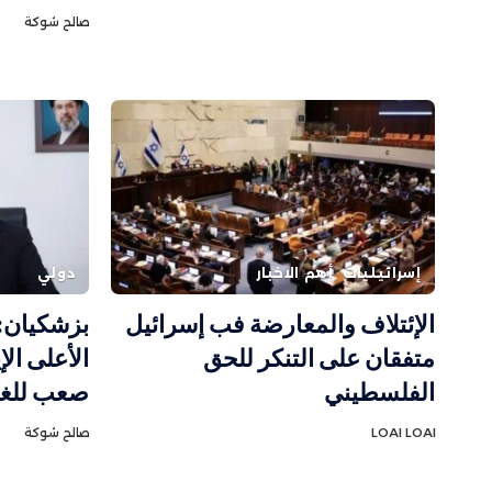
صالح شوكة
إسرائيليات
أهم الاخبار
دولي
الإئتلاف والمعارضة فب إسرائيل
بزشكيان: 
متفقان على التنكر للحق
الأعلى ال
الفلسطيني
صعب للغاية
LOAI LOAI
صالح شوكة