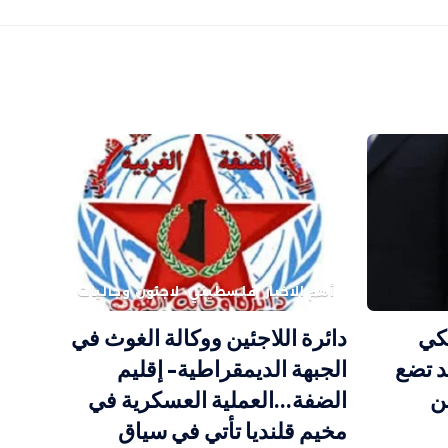
أهم الاخبار
فلسطيني
لاجئون وجاليات
كي
دائرة اللاجئين ووكالة الغوث في
 تضع
الجبهة الديمقراطية- إقليم
ن
الضفة…العملية العسكرية في
مخيم قلنديا تأتي في سياق