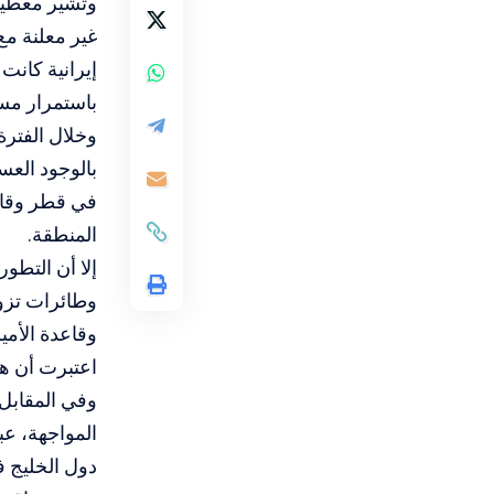
وتشير معطيات
غير معلنة م
إيرانية كانت
باستمرار مسا
وخلال الفترة
بالوجود الع
في قطر وقاعد
المنطقة.
إلا أن التطو
وطائرات تزوي
وقاعدة الأمي
اعتبرت أن هات
وفي المقابل،
المواجهة، عب
دول الخليج ف