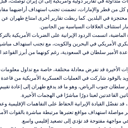
 متداولة في تقارير دولية وأمريكية إلى أن إيران توصلت، قبل 
ع كل من قطر والإمارات، تضمنت تجنب استهداف أراضيهما مقابل
 محتجزة في البلدين. كما ربطت تقارير أخرى امتناع طهران عن
ر استئناف العلاقات السياسية بين الجانبين.
 الماضية، اتسمت الردود الإيرانية على الضربات الأمريكية بالت
سكري الأمريكي في البحرين والكويت، مع تجنب استهداف مباشر 
ة الأمير سلطان في السعودية، رغم كونهما من أبرز القواعد ا
رات الأخيرة قد تفرض معادلة مختلفة، خاصة مع تداول معلومات ت
د بالوقود شاركت في العمليات العسكرية الأمريكية من قاعدة ا
ر سلطان جنوب الرياض، وهو ما قد يدفع طهران إلى إعادة تقييم ق
ين القاعدتين لعبتا دورًا مباشرًا في الهجمات الأخيرة.
 قد تفضّل القيادة الإيرانية الحفاظ على التفاهمات الإقليمية وع
ر مواصلة استهداف مواقع تعتبرها مرتبطة مباشرة بالقوات الأم
ي مواجهة مفتوحة قد تؤدي إلى تصعيد إقليمي واسع.