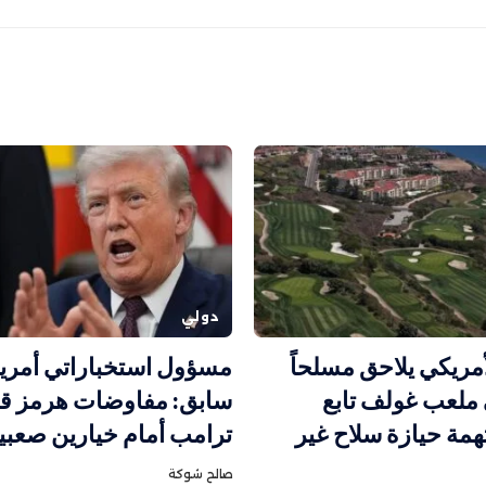
دولي
أمريكي يلاحق مسلحاً
مسؤول استخباراتي أمري
ملعب غولف تابع
سابق: مفاوضات هرمز قد
همة حيازة سلاح غير
ترامب أمام خيارين صعبي
صالح شوكة