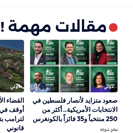
مقالات مهمة !
دولي
دولي
صعود متزايد لأنصار فلسطين في
القضاء ال
الانتخابات الأمريكية.. أكثر من
أوقف في 
250 منتخباً و35 فائزاً بالكونغرس
لترامب بت
قانوني
صالح شوكة