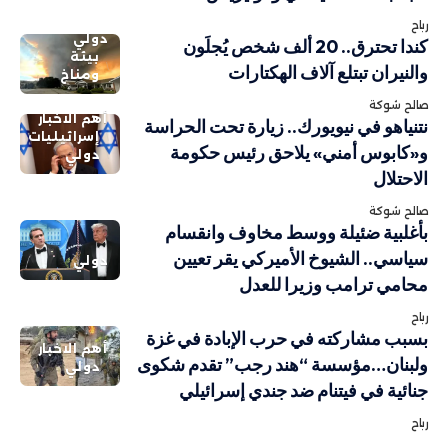
رباح
دولي
كندا تحترق.. 20 ألف شخص يُجلَون
بيئة
والنيران تبتلع آلاف الهكتارات
ومناخ
صالح شوكة
أهم الاخبار
نتنياهو في نيويورك.. زيارة تحت الحراسة
إسرائيليات
و«كابوس أمني» يلاحق رئيس حكومة
دولي
الاحتلال
صالح شوكة
بأغلبية ضئيلة ووسط مخاوف وانقسام
سياسي.. الشيوخ الأميركي يقر تعيين
دولي
محامي ترامب وزيرا للعدل
رباح
بسبب مشاركته في حرب الإبادة في غزة
أهم الاخبار
ولبنان…مؤسسة “هند رجب” تقدم شكوى
دولي
جنائية في فيتنام ضد جندي إسرائيلي
رباح