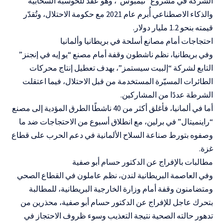
الشركة في مشروع “نيمبوس”، وهو عقد للحوسبة السحابية
والذكاء الاصطناعي أُبرم عام 2021 مع حكومة الاحتلال، وتُقدّر
قيمته بنحو 1.2 مليار دولار.
احتجاجات أمام مصانع أسلحة في بريطانيا وألمانيا
وفي بريطانيا، نظم ناشطون وقفة أمام مصنع “يو إيه في إنجنز”
التابع لشركة “إلبيت سيستمز”، بهدف تعطيل إنتاج محركات
الطائرات المسيّرة المستخدمة من قبل الاحتلال، فيما اعتقلت
الشرطة عددًا من المشاركين.
أما في ألمانيا، فأغلق أكثر من 40 ناشطًا الطرق المؤدية إلى مصنع
“راينميتال” في برلين، مع انطلاق أسبوع من الاحتجاجات ضد ما
وصفوه بتورط صناعة السلاح الألمانية في دعم الحرب على قطاع
غزة.
مطالبات بالإفراج عن الدكتور حسام أبو صفية
وفي العاصمة البريطانية لندن، نظم عاملون في القطاع الصحي
ومتضامنون وقفة أمام وزارة الخارجية البريطانية، للمطالبة
بتحرك عاجل للإفراج عن الدكتور حسام أبو صفية، محذرين من
تدهور حالته الصحية نتيجة التعذيب وسوء ظروف الاحتجاز في