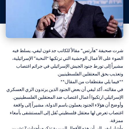
شرت صحيفة “هآرتس” مقالاً للكاتب جدعون ليفي، يسلط فيه
الضوء على الأعمال الوحشية التي ترتكبها “النخبة” الإسرائيلية،
مشيراً إلى تورط جنود الجيش الإسرائيلي في جرائم اغتصاب
وتعذيب بحق المعتقلين الفلسطينيين.
**فيما يلي مقتطفات من المقال:**
في مقالته، أكد ليفي أن بعض الجنود الذين يرتدون الزي العسكري
الإسرائيلي ارتكبوا أعمال اغتصاب ضد المعتقلين الفلسطينيين.
وأوضح أن هؤلاء الجنود يعملون باسم الدولة، مشيراً إلى واقعة
اغتصاب تعرض لها معتقل فلسطيني نُقل إلى المستشفى بأمعاء
ممزقة.
وأشار ليفي إلى أن هذه الأفعال البربرية تذكره بأحداث 7 تشرين