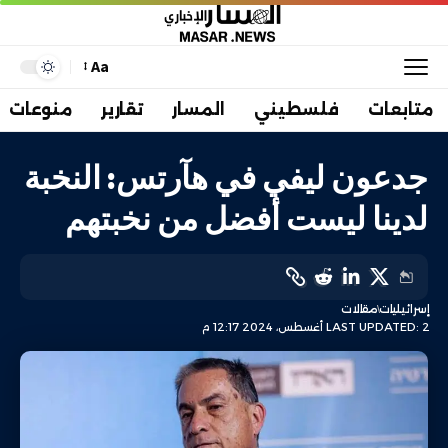
Aa
متابعات
فلسطيني
المسار
تقارير
منوعات
جدعون ليفي في هآرتس: النخبة
لدينا ليست أفضل من نخبتهم
إسرائيليات
مقالات
LAST UPDATED: 2 أغسطس، 2024 12:17 م