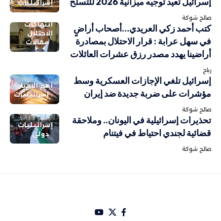
إسرائيل تعيد توجيه ميزانية 2026 للتسلح
إسرائيليات
صالح شوكة
انتهاكات
كتب أحمد زكي العريدي…أصحاب أراضٍ
الاحتلال
في سهل عرابة : قرار الاحتلال بمصادرة
مقالات
أراضينا يهدد مصدر رزق عشرات العائلات
رباح
إسرائيل تلغي الإجازات العسكرية وسط
أهم الاخبار
مؤشرات على ضربة جديدة ضد إيران
إسرائيليات
صالح شوكة
تحذيرات إسرائيلية في اليونان.. وملاحقة
إسرائيليات
قضائية لجندي احتياط في فيتنام
دولي
صالح شوكة