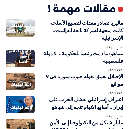
مقالات مهمة !
ماليزيا تصادر معدات لتصنيع الأسلحة
إسرائيليات
كانت متجهة لشركة تابعة لـ«إلبيت»
دولي
الإسرائيلية
صالح شوكة
إسرائيليات
نتنياهو: ما دمت رئيسا للحكومة… لا دولة
أهم
فلسطينية
الاخبار
LOAI LOAI
الإحتلال يعمق تغوله جنوب سوريا في 9
مواقع
إسرائيليات
LOAI LOAI
اعتراف إسرائيلي بفشل الحرب على
إيران.. أصابع الاتهام تتجه إلى نتنياهو
إسرائيليات
صالح شوكة
مليار شيكل من التكنولوجيا إلى الأمن..