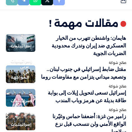
مقالات مهمة !
هايمان: واشنطن تتهرب من الخيار
العسكري ضد إيران وتدرك محدودية
إسرائيليات
الضربات الجوية
إسرائيليات
صالح شوكة
عربي
مقتل ضابط إسرائيلي في جنوب لبنان..
في
وتصعيد ميداني يتزامن مع مفاوضات روما
المواجهة
صالح شوكة
إسرائيل تسعى لتحويل إيلات إلى بوابة
طاقة بديلة عن هرمز وباب المندب
إسرائيليات
صالح شوكة
زامير من غزة: أضعفنا حماس وغيّرنا
الواقع الأمني ولن ننسحب قبل نزع
إسرائيليات
سلاحها