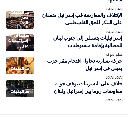
LOAI LOAI
إسرائيليات
الإئتلاف والمعارضة فب إسرائيل متفقان
أهم
على التنكر للحق الفلسطيني
الاخبار
LOAI LOAI
استيطان
إسرائيليات يتسللن إلى جنوب لبنان
إسرائيليات
للمطالبة بإقامة مستوطنات
عربي
صالح شوكة
حركة يسارية تحاول اقتحام مقر حزب
يميني في إسرائيل
إسرائيليات
LOAI LOAI
خلاف على التسريبات يوقف جولة
مفاوضات روما بين إسرائيل ولبنان
إسرائيليات
LOAI LOAI