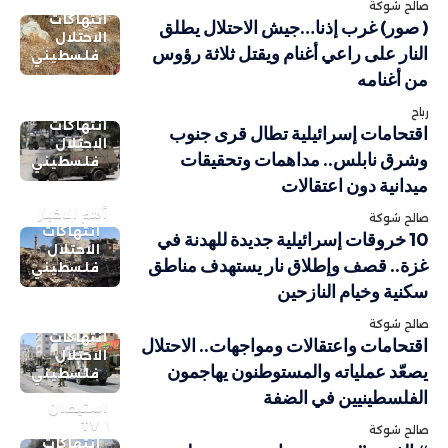
صالح شوكة
انتهاكات
( صور) غرب إذنا…جيش الاحتلال يطلق
الاحتلال
النار على راعي أغنام ويقتل ثلاثة رؤوس
فلسطيني
من أغنامه
رباح
انتهاكات
اقتحامات إسرائيلية تطال قرى جنوب
الاحتلال
وشرق نابلس.. مداهمات وتحقيقات
فلسطيني
ميدانية دون اعتقالات
أهم الاخبار
صالح شوكة
انتهاكات
10 خروقات إسرائيلية جديدة للهدنة في
الاحتلال
غزة.. قصف وإطلاق نار يستهدف مناطق
فلسطيني
سكنية وخيام النازحين
صالح شوكة
انتهاكات
اقتحامات واعتقالات ومواجهات.. الاحتلال
الاحتلال
يصعّد عملياته والمستوطنون يهاجمون
فلسطيني
الفلسطينيين في الضفة
استيطان
TV
صالح شوكة
انتهاكات