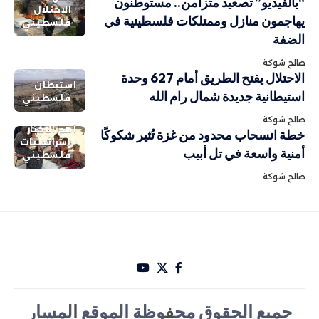
“بالفيديو” تصعيد متزامن.. مستوطنون
الاحتلال
يهاجمون منازل وممتلكات فلسطينية في
فلسطيني
الضفة
صالح شوكة
الاحتلال يفتح الطريق أمام 627 وحدة
استيطان
استيطانية جديدة شمال رام الله
فلسطيني
صالح شوكة
أهم الاخبار
خطة انسحاب محدود من غزة تُثير شكوكًا
إسرائيليات
أمنية واسعة في تل أبيب
فلسطيني
صالح شوكة
جميع الحقوق مح
ف
وظة الموقع
ا
لمسار