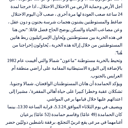
أجل الأرض وحماية الأرض من الاحتلال الاحتلال ، اذا خرجنا لمدة
24 ساعة صعب العودة لها مرة أخرى ، صعب لأن اليوم الاحتلال
ضاغط والمستوطنين يشنون هجمات شرسة بجنون و دون عقل ،
وعن مصاعب الحياة والسكن يوضح الحاج فضل قائلا: “نحن هنا
في هذه الخربة بين مستوطنتين ويُحاول الإسرائيليون ربط هاتين
المستوطنتين من خلال إزالة هذه الخربة ، يُحاولون إخراجنا من
هُنا”.
وتحيط بالخربة مستوطنة “ماعون” شمالا والتي أقيمت عام 1982
بالإضافة إلى البؤرة الاستيطانية المقامة على أراضي منطقة أم
العرايس بالجنوب.
ويؤكد الحمامدة أن هاتان المستوطنتان الواقعتان، شمالا وجنوبا،
تشكلان عقبة وخطرا كبيرا على حياة أهالي المقفرة’، مشيرا إلى
اعتدائهم عليها خلال قيامها برعي المواشي.
ويضيف في يوم الثلاثاء الموافق 5.3.24، قرابة الساعة 13:30، بينما
كان الحمامدة (49 عامًا) وقاسم حمامدة (52 عامًا) يرعيان
أغنامهما في مرعى يقع غربيّ التجمّع، برفقة ناشطين دوليّين حضر