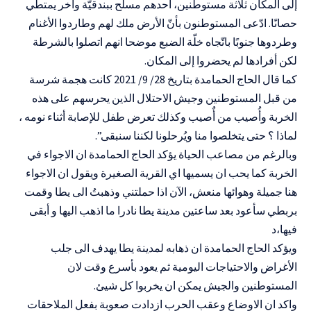
إلى المكان ثلاثة مستوطنين، أحدهم مسلّح ببندقيّة وآخر يمتطي
حصانًا. ادّعى المستوطنون بأنّ الأرض ملك لهم وطاردوا الأغنام
وطردوها جنوبًا باتّجاه خلّة الضبع موضحا انهم اتصلوا بالشرطة
لكن أفرادها لم يحضروا إلى المكان.
كما قال الحاج الحمامدة بتاريخ 28/ 9/ 2021 كانت هجمة شرسة
من قبل المستوطنين وجيش الاحتلال الذين يحرسهم على هذه
الخربة وأُصيب من أٌصيب وكذلك تعرض طفل للإصابة أثناء نومه ،
لماذا ؟ حتى يتخلصوا منا ويُرحلونا لكننا سنبقى”.
وبالرغم من مصاعب الحياة يؤكد الحاج الحمامدة ان الاجواء في
الخربة كما يحب ان يسميها اي القرية الصغيرة ويقول ان الاجواء
هنا جميلة وهوائها منعش، الآن اذا حملتني وذهبتُ الى يطا وقمت
بربطي سأعود بعد ساعتين مدينة يطا نادرا ما اذهب اليها و أبقى
فيها،د
ويؤكد الحاج الحمامدة ان ذهابه لمدينة يطا يهدف الى جلب
الأغراض والاحتياجات اليومية ثم يعود بأسرع وقت لان
المستوطنين والجيش يمكن ان يخربوا كل شيئ.
واكد ان الاوضاع وعقب الحرب ازدادت صعوبة بفعل الملاحقات