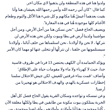
ولدوا هنا في هذه المنطقة ولن يذهبوا لاي مكان اخر.
كما قال: “كان أبي رحمه الله وأمي رحمها الله يعيشان هنا وأنا
بقيت بعدهما أعيشُ هٌنا مكانهم و كل شيء هنا الأكل والنوم وطعام
الأغنام كلها موجودة هٌنا في هذه المغارة”.
ويضيف الحاج فضل: “نحن نسكن هنا من أجل الأرض، ومن أجل
مواشينا ولدينا أرض في يطا وبيوت ولكن نحن هذه الأرض لن
نتركها ، لا نحن ولا أولادنا ، نحن استلمناها من خلف أبائنا ، وأولادنا
سيستلمونها من خلفنا ، لن نتركٌها أو نتخلى عنها لو مهما كان الأمر
“.
ويؤكد الحمامدة أن ‘الكهف يحتضن 13 فردا في ظروف قاسية
جدا، حيث لا كهرباء ولا ماء ولا مقومات حياة على الإطلاق’
وأضاف: ‘قمت ببناء غرفتين للعيش، لكن جيش الاحتلال سلمنا
إخطارات عسكرية بالهدم، والهدف الاحتلالي هو تهجيرنا من
أرضنا’.
وعن تمسكه و تواجده وسكان القرية يقول الحاج فضل كل أهل
الخربة يمتلكون بيوت مكونة من طابقين في يطا ولكنّها مغلقة الآن
، كُلنا موجودون هنا أنا وأولادي وأولادهم ، وأغراضنا موجودة ، من