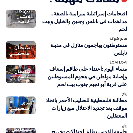
انتهاكات
اقتحامات إسرائيلية متزامنة بالضفة..
الاحتلال
مداهمات في نابلس وجنين والخليل وبيت
فلسطيني
لحم
صالح شوكة
مستوطنون يهاجمون منازل في مدينة
استيطان
نابلس
فلسطيني
LOAI LOAI
مساء اليوم :اعتداء على طاقم إسعاف
استيطان
وإصابة مواطن في هجوم للمستوطنين
فلسطيني
على قرية أبو نجيم جنوب بيت لحم
رباح
مطالبة فلسطينية للصليب الأحمر باتخاذ
أسرى
موقف بعد تجديد الاحتلال منع زيارات
فلسطيني
المعتقلين
رباح
فلسطيني
جامعة القدس تطلق احتفالات تخريج