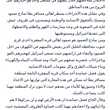
الاحتلال بملاحقتهم خلال تنقلهم في مسعى واحد هو اجبارهم على
النزوح من هذه المناطق.
وفي مقابل هذه الاجراءات يسطر اهالي مسافر يطا نماذج صمود
وتمسك بالحقوق الانسانية والوطنية ويصمدون في ظروف عيش
غاية في الصعوبة في وجه ممارسات القهر والظلم والاضطهاد
التي تنفذها اسرائيل ومستوطنيها.
ومن نماذج الصمود هو صمود اهالي قرية المفقرة احدى قرى
جنوب محافظة الخليل الذين يعيش غالبيتهم في الكهوف من اجل
الصمود والبقاء في اراضيهم حيث تسعى اسرائيل لتهجيرهم بالقو
وباجراءات عنصرية تمنعهم من البناء ومد شبكات المياه والكهرباء
وبناء شبكات الطرق وكل مقومات الحياة الانسانية.
يقول فضل حمامدة أحد سكان قرية المفقرة التابعة لمنطقة
مسافر يطا انه يسكن في هذه المغارة التي توارثها عن الاجداد
والاباء وسيورثها للأبناء من بعدهم حيث لا ينون ترك المنطقة مهما
كانت مصاعب الحياة.
وقال الحاج فضل حمامدة ان هذه الأرض لهم و لن يتركوها لا هم
ولا ابنائهم ولا احفادهم مهما كانت قساوة الظروف المعيشية حيث