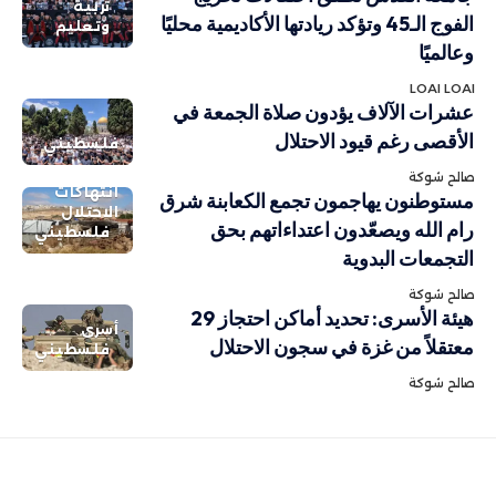
تربية
الفوج الـ45 وتؤكد ريادتها الأكاديمية محليًا
وتعليم
وعالميًا
LOAI LOAI
عشرات الآلاف يؤدون صلاة الجمعة في
الأقصى رغم قيود الاحتلال
فلسطيني
صالح شوكة
انتهاكات
مستوطنون يهاجمون تجمع الكعابنة شرق
الاحتلال
رام الله ويصعّدون اعتداءاتهم بحق
فلسطيني
التجمعات البدوية
صالح شوكة
هيئة الأسرى: تحديد أماكن احتجاز 29
أسرى
معتقلاً من غزة في سجون الاحتلال
فلسطيني
صالح شوكة