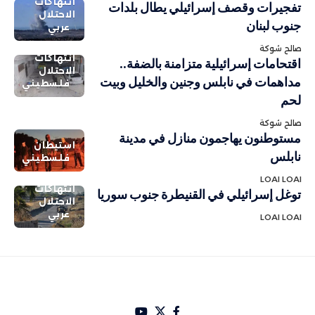
انتهاكات
تفجيرات وقصف إسرائيلي يطال بلدات
الاحتلال
جنوب لبنان
عربي
صالح شوكة
انتهاكات
اقتحامات إسرائيلية متزامنة بالضفة..
الاحتلال
مداهمات في نابلس وجنين والخليل وبيت
فلسطيني
لحم
صالح شوكة
مستوطنون يهاجمون منازل في مدينة
استيطان
نابلس
فلسطيني
LOAI LOAI
انتهاكات
توغل إسرائيلي في القنيطرة جنوب سوريا
الاحتلال
عربي
LOAI LOAI