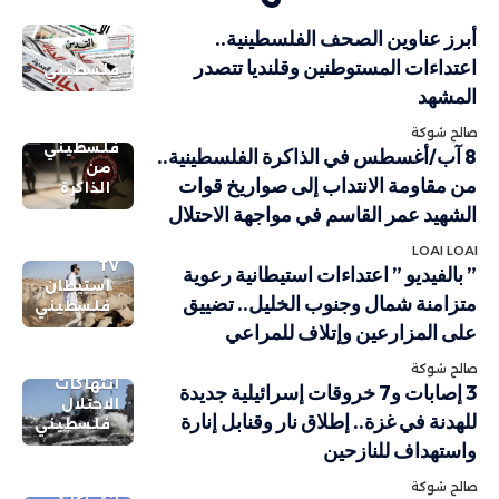
أبرز عناوين الصحف الفلسطينية..
اعتداءات المستوطنين وقلنديا تتصدر
فلسطيني
المشهد
صالح شوكة
فلسطيني
8 آب/أغسطس في الذاكرة الفلسطينية..
من
من مقاومة الانتداب إلى صواريخ قوات
الذاكرة
الشهيد عمر القاسم في مواجهة الاحتلال
LOAI LOAI
TV
” بالفيديو ” اعتداءات استيطانية رعوية
استيطان
متزامنة شمال وجنوب الخليل.. تضييق
فلسطيني
على المزارعين وإتلاف للمراعي
صالح شوكة
انتهاكات
3 إصابات و7 خروقات إسرائيلية جديدة
الاحتلال
للهدنة في غزة.. إطلاق نار وقنابل إنارة
فلسطيني
واستهداف للنازحين
صالح شوكة