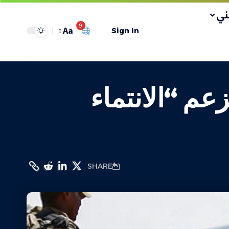
ي
9
Aa
Sign In
عم “الانتماء
SHARE