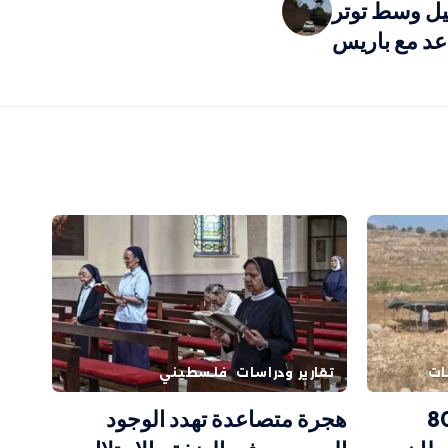
يل وسط توتر
د مع باريس
ات
تقارير ودراسات
فلسطيني
ًا وهدم 800
هجرة متصاعدة تهدد الوجود