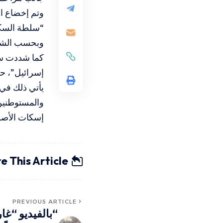
وتم إخضاع ا
“سلطة السكا
وبحسب الشرطة
كما شددت سل
إسرائيل”، ح
يأتي ذلك في 
والمستوطنين،
إسكات الأصوا
e This Article
PREVIOUS ARTICLE
“بالفيديو “غار