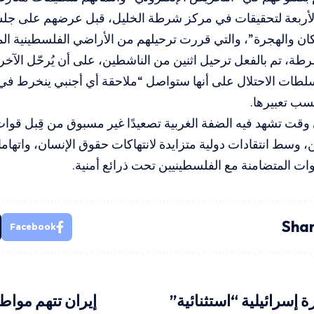
لأربعة لتحقيقات في مركز شرطة الخليل، قبل عرضهم على جلس
ن والهجرة”، والتي قررت ترحيلهم من الأراضي الفلسطينية الم
، تم بالفعل ترحيل اثنين من الناشطين، على أن يُرحّل الآخران
طات الاحتلال على أنها ستواصل “ملاحقة أي أجنبي ينخرط في
سب تعبيرها.
وقت تشهد فيه الضفة الغربية تصعيدًا غير مسبوق من قِبل قوات 
 وسط انتقادات دولية متزايدة لانتهاكات حقوق الإنسان، واتهاما
ت المتضامنة مع الفلسطينيين تحت ذرائع أمنية.
Shar
Facebook
ة إسرائيلية “استثنائية”
إيران تتهم مواط