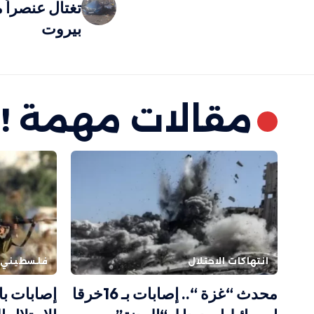
تغتال عنصراً
بيروت
مقالات مهمة !
انتهاكات الاحتلال
فلسطيني
محدث “غزة “.. إصابات بـ 16خرقا
إصابات بال