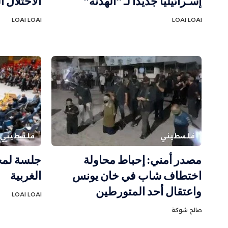
إسـرائيليا جديدا لـ “الهدنة”
الاحتلال ا
LOAI LOAI
LOAI LOAI
فلسطيني
فلسطيني
مصدر أمني: إحباط محاولة
جلسة لمج
اختطاف شاب في خان يونس
الغربية
واعتقال أحد المتورطين
LOAI LOAI
صالح شوكة