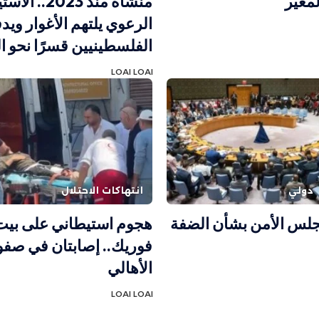
لمغير
منشأة منذ 2023..
الرعوي يلتهم الأغوار ويد
الفلسطينيين قسرًا نحو ال
LOAI LOAI
دولي
انتهاكات الاحتلال
لس الأمن بشأن الضفة
هجوم استيطاني على بيت
فوريك.. إصابتان في صف
الأهالي
LOAI LOAI