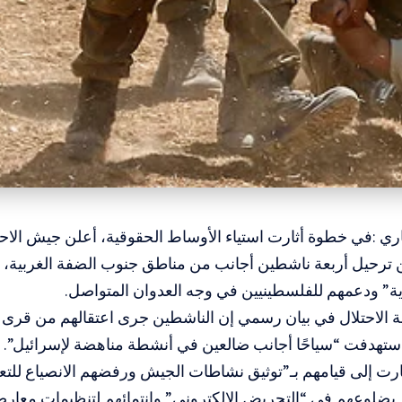
اري :في خطوة أثارت استياء الأوساط الحقوقية، أعلن جيش الاحتل
ترحيل أربعة ناشطين أجانب من مناطق جنوب الضفة الغربية،
ة” ودعمهم للفلسطينيين في وجه العدوان المتواصل.
الاحتلال في بيان رسمي إن الناشطين جرى اعتقالهم من قرى ت
تهدفت “سياحًا أجانب ضالعين في أنشطة مناهضة لإسرائيل”. و
ت إلى قيامهم بـ”توثيق نشاطات الجيش ورفضهم الانصياع للتعلي
بضلوعهم في “التحريض الإلكتروني” وانتمائهم لتنظيمات معارض