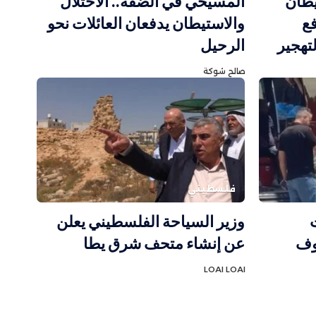
 الاستيطان
المسيحي في الضفة.. الاحتلال
فع
والاستيطان يدفعان العائلات نحو
تهجير
الرحيل
صالح شوكة
فلسطيني
وزير السياحة الفلسطيني يعلن
وف
عن إنشاء متحف شرق يطا
LOAI LOAI