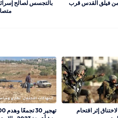
 من فيلق القدس قرب
بالتجسس لصالح إسرائ
متصاع
انتهاكات الاحتلال
تقارير ودراس
اختناق إثر اقتحام
تهجير 30 تجمع