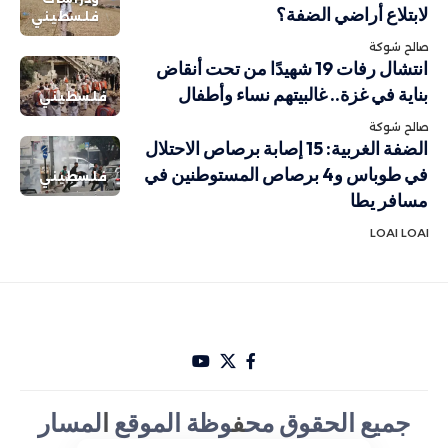
لابتلاع أراضي الضفة؟
فلسطيني
صالح شوكة
انتشال رفات 19 شهيدًا من تحت أنقاض
بناية في غزة.. غالبيتهم نساء وأطفال
فلسطيني
صالح شوكة
الضفة الغربية: 15 إصابة برصاص الاحتلال
في طوباس و4 برصاص المستوطنين في
فلسطيني
مسافر يطا
LOAI LOAI
جميع الحقوق مح
ف
وظة الموقع
ا
لمسار