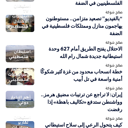
الفلسطينيين في الضفة
استيطان
TV
صالح شوكة
انتهاكات
“بالفيديو” تصعيد متزامن.. مستوطنون
الاحتلال
يهاجمون منازل وممتلكات فلسطينية في
فلسطيني
الضفة
صالح شوكة
الاحتلال يفتح الطريق أمام 627 وحدة
استيطان
استيطانية جديدة شمال رام الله
فلسطيني
صالح شوكة
أهم الاخبار
خطة انسحاب محدود من غزة تُثير شكوكًا
إسرائيليات
أمنية واسعة في تل أبيب
فلسطيني
صالح شوكة
إيران: لا تراجع عن ترتيبات مضيق هرمز..
أهم الاخبار
وواشنطن ستدفع «تكاليف باهظة» إذا
دولي
رفضت
استيطان
صالح شوكة
تقارير
كيف يتحول الرعي إلى سلاح استيطاني
ودراسات