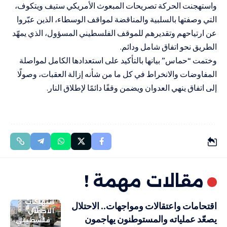
واستهجنت الحركة تصريحات المبعوث الأمريكي ستيف ويتكوف،
التي وصفتها بالسلبية والمناقضة لمواقف الوسطاء، الذين عبّروا
عن ارتياحهم وتقديرهم للموقف الفلسطيني المسؤول، الذي يمهّد
الطريق نحو اتفاق شامل ودائم.
وختمت “حماس” بيانها بالتأكيد على استعدادها الكامل لمواصلة
المفاوضات والانخراط في كل ما من شأنه إزالة العقبات، وصولًا
إلى اتفاق ينهي العدوان ويضمن وقفًا دائمًا لإطلاق النار.
مقالات مهمة !
انتهاكات
اقتحامات واعتقالات ومواجهات.. الاحتلال
الاحتلال
يصعّد عملياته والمستوطنون يهاجمون
فلسطيني