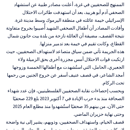
الممنهج للصحفيين في غزة، أعلنت مصادر طبية عن استشهاد
الصحفي آدم أبو هربيد، بعد أن استهدفت طائرات الاحتلال
الإسرائيلي خيمة عائلته في منطقة اليرموك وسط مدينة غزة.
وأفادت المصادر أن أطفال الصحفي الشهيد أُصيبوا بجروح متفاوتة
نتيجة القصف، مضيفة أن العائلة نازحة من بلدة بيت حانون شمال
القطاع، وكانت تقيم في خيمة بعد تدمير منزلها.
هذه الجريمة تأتي ضمن سياق متصاعد لاستهداف الصحفيين، حيث
ارتكبت قوات الاحتلال أمس مجزرة أخرى بحق الزميلة ولاء
الجعبري، الحامل، التي استُشهدت مع أطفالها الخمسة وزوجها
أمجد الشاعر، في قصف عنيف أسفر عن خروج الجنين من رحمها
تحت الركام.
وبحسب إحصاءات نقابة الصحفيين الفلسطينيين، فإن عدد شهداء
الصحافة منذ بدء حرب الإبادة في 7 أكتوبر 2023 بلغ 229 صحفيًا
حتى الآن، من بينهم 35 صحفيًا استُشهدوا منذ مطلع العام 2025
وحتى نهاية حزيران الماضي.
قصف الخيام، واستهداف الصحفيين، وذويهم، يشير إلى نية واضحة
لإسكات صوت الحقيقة، وسط صمت دولي عن المجازر المستمرة