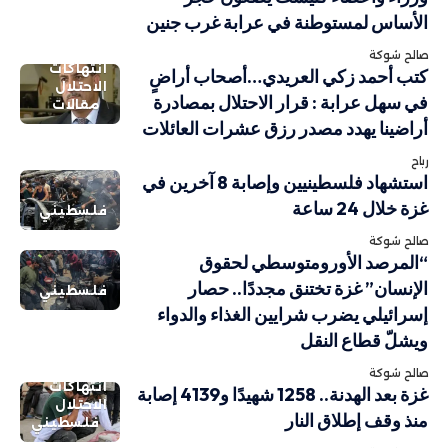
الأساس لمستوطنة في عرابة غرب جنين
صالح شوكة
انتهاكات
كتب أحمد زكي العريدي…أصحاب أراضٍ
الاحتلال
في سهل عرابة : قرار الاحتلال بمصادرة
مقالات
أراضينا يهدد مصدر رزق عشرات العائلات
رباح
استشهاد فلسطينيين وإصابة 8 آخرين في
غزة خلال 24 ساعة
فلسطيني
صالح شوكة
“المرصد الأورومتوسطي لحقوق
الإنسان” غزة تختنق مجددًا.. حصار
فلسطيني
إسرائيلي يضرب شرايين الغذاء والدواء
ويشلّ قطاع النقل
صالح شوكة
انتهاكات
غزة بعد الهدنة.. 1258 شهيدًا و4139 إصابة
الاحتلال
منذ وقف إطلاق النار
فلسطيني