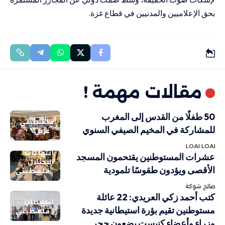
بحق الإعلاميين والمدنيين في قطاع غزة.
مقالات مهمة !
50 طفلًا من القدس إلى المغرب
فلسطيني
للمشاركة في المخيم الصيفي السنوي
عربي
LOAI LOAI
انتهاكات
عشرات المستوطنين يقتحمون المسجد
الاحتلال
الأقصى ويؤدون طقوسًا تلمودية
فلسطيني
صالح شوكة
كتب أحمد زكي العريدي: 22 عائلة
استيطان
مستوطنين تقيم بؤرة استيطانية جديدة
فلسطيني
وزراء وأعضاء كنيست يضعون حجر