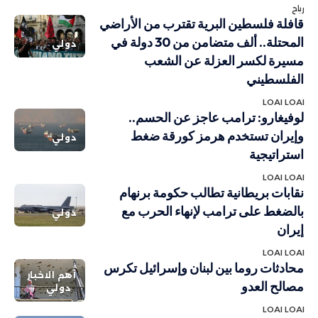
رباح
قافلة فلسطين البرية تقترب من الأراضي
المحتلة.. ألف متضامن من 30 دولة في
دولي
مسيرة لكسر العزلة عن الشعب
الفلسطيني
LOAI LOAI
لوفيغارو: ترامب عاجز عن الحسم..
وإيران تستخدم هرمز كورقة ضغط
دولي
استراتيجية
LOAI LOAI
نقابات بريطانية تطالب حكومة برنهام
بالضغط على ترامب لإنهاء الحرب مع
دولي
إيران
LOAI LOAI
محادثات روما بين لبنان وإسرائيل تكرس
أهم الاخبار
مصالح العدو
دولي
LOAI LOAI