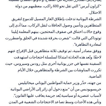
“كراون آيرس” التي تقل نحو 600 راكب، معظمهم من دولة
الاحتلال.
الشرطة اليونانية تدخلت بإطلاق الغاز المسيل للدموع لتفريق
المتظاهرين وتأمين وصول الحافلات لنقل الركاب، مما أدى إلى
وقوع حالات اختناق في صفوف المحتجين، بينهم المعلمة إيلينا
توتوداكي التي قالت: “شعرت بحرقة شديدة في الحلق واضطررت
لمغادرة التظاهرة”.
ووفق مصادر أمنية، تم توقيف ثلاثة متظاهرين قبل الإفراج عنهم
لاحقًا. وتُعد هذه الحادثة امتدادًا لسلسلة احتجاجات استهدفت
السفينة نفسها في جزر يونانية أخرى مثل رودس وسيروس، حيث
تكررت المناوشات بين الشرطة والمتظاهرين خلال الأيام
الماضية.
من جهته، حذّر وزير حماية المواطنين اليوناني ميخائيليس
خريسويوديس من أن “منع دخول أي زائر إلى الأراضي اليونانية
لأسباب عنصرية أو سياسية يُعد جريمة يعاقب عليها القانون”.
وتأتي هذه الأحداث وسط تصاعد الاحتجاجات الشعبية في المدن