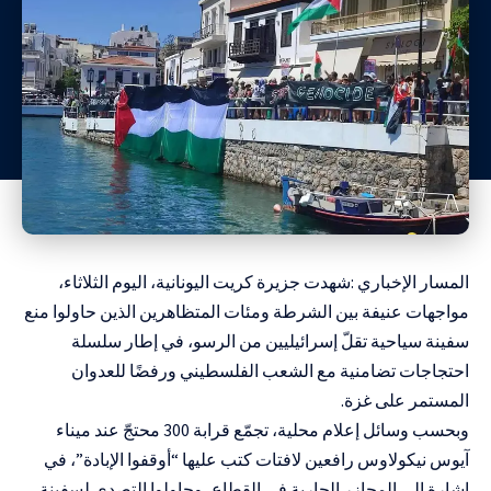
المسار الإخباري :شهدت جزيرة كريت اليونانية، اليوم الثلاثاء،
مواجهات عنيفة بين الشرطة ومئات المتظاهرين الذين حاولوا منع
سفينة سياحية تقلّ إسرائيليين من الرسو، في إطار سلسلة
احتجاجات تضامنية مع الشعب الفلسطيني ورفضًا للعدوان
المستمر على غزة.
وبحسب وسائل إعلام محلية، تجمّع قرابة 300 محتجّ عند ميناء
آيوس نيكولاوس رافعين لافتات كتب عليها “أوقفوا الإبادة”، في
إشارة إلى المجازر الجارية في القطاع، وحاولوا التصدي لسفينة