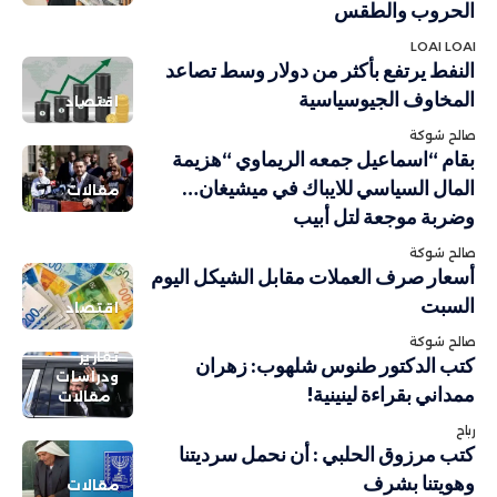
الحروب والطقس
LOAI LOAI
النفط يرتفع بأكثر من دولار وسط تصاعد
المخاوف الجيوسياسية
اقتصاد
صالح شوكة
بقام “اسماعيل جمعه الريماوي “هزيمة
المال السياسي للايباك في ميشيغان…
مقالات
وضربة موجعة لتل أبيب
صالح شوكة
أسعار صرف العملات مقابل الشيكل اليوم
السبت
اقتصاد
صالح شوكة
تقارير
كتب الدكتور طنوس شلهوب: زهران
ودراسات
ممداني بقراءة لينينية!
مقالات
رباح
كتب مرزوق الحلبي : أن نحمل سرديتنا
وهويتنا بشرف
مقالات