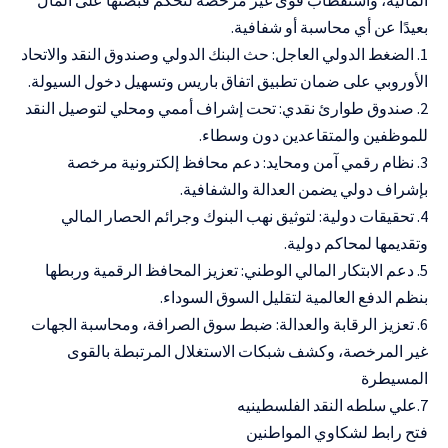
المالية، واستقطاب قوى غير مرخصة لتُحكم قبضتها على المال
بعيدًا عن أي محاسبة أو شفافية.
1. الضغط الدولي العاجل: حث البنك الدولي وصندوق النقد والاتحاد
الأوروبي على ضمان تطبيق اتفاق باريس وتسهيل دخول السيولة.
2. صندوق طوارئ نقدي: تحت إشراف أممي ومحلي لتوصيل النقد
للموظفين والمتقاعدين دون وسطاء.
3. نظام رقمي آمن ومحايد: دعم محافظ إلكترونية مرخصة
بإشراف دولي يضمن العدالة والشفافية.
4. تحقيقات دولية: لتوثيق نهب البنوك وجرائم الحصار المالي
وتقديمها لمحاكم دولية.
5. دعم الابتكار المالي الوطني: تعزيز المحافظ الرقمية وربطها
بنظم الدفع العالمية لتقليل السوق السوداء.
6. تعزيز الرقابة والعدالة: ضبط سوق الصرافة، ومحاسبة الجهات
غير المرخصة، وكشف شبكات الاستغلال المرتبطة بالقوى
المسيطرة
7.علي سلطه النقد الفلسطينيه
فتح رابط لشكاوي المواطنين