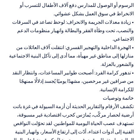
الرسوم أو الوصول للمدارس دفع آلاف الأطفال للتسرب أو
الانخراط في سوق العمل بشكل عشوائي.
• زيادة معدلات الجريمة والانحراف: لوحظ تصاعد في السرقات
والنصب، تحت وطأة الفقر والبطالة وانهيار منظومات الدعم
الاجتماعي.
• الهجرة الداخلية والتهجير القسري: انتقلت آلاف العائلات من
منازلها إلى مناطق غير مهيأة، مما أدى إلى تآكل البنية الاجتماعية
والشعور بالعزلة.
• تدهور كرامة الفرد: أصبحت طوابير المساعدات، وانتظار النقد
من صرافين غير مرخصين، مشهدًا يوميًا يُجسد إذلالًا ممنهجًا
للكرامة الإنسانية.
خاتمة وتوصيات
تكشف الأرقام والتقارير الحديثة أن أزمة السيولة في غزة باتت
أرضية لحصار مركّب، يُمارَس كحرب اقتصادية غير مسبوقة،
تستهدف عصب الحياة اليومية للمواطنين. لقد تحوّلت النواقص
الفنية إلى أدوات اعتداء، أدّت إلى ارتفاع الأسعار، وانهيار البنية