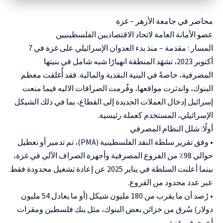
محاضر في جامعة الأزهر – غزة
عضو الأمانة العامة لاتحاد الاقتصاديين الفلسطينيين
المسار : مقدمة – منذ بدء العدوان الإسرائيلي على غزة في 7
أكتوبر 2023، تشهَد المنطقة انهيارًا شبه شامل في بنيتها
المصرفية، خاصةً في البنية النقدية والمالية. فقد أُغلقت معظم
البنوك، واندثرت مواقعها، وفُرمت الصرافات الاليه فيما منعت
إسرائيل إدخال العملات الجديدة إلى القطاع، بما في ذلك الشيكل
الإسرائيلي، المستخدم كعملة رئيسية.
أولًا: شلل النظام المصرفي
• وفق تقرير سلطة النقد الفلسطينية (PMA)، تم تدمير أو تعطيل
حوالي 98٪ من الفروع المصرفية وأجهزة الصراف الآلي في غزة،
بينما أعلنت السلطة في يناير 2025 عن إعادة تشغيل محدودة فقط
عبر عدد محدود من الفروع.
• رُصد أن ما يقرب من 180 مليون شيكل (أو ما يعادل 54 مليون
دولار) سُرق من خزائن بعض البنوك، مثل بنك فلسطين ومقرات
أخرى في غزة.