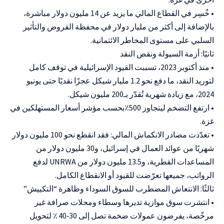
• خُسِر في القطاع المالي ما يزيد عن 14 مليون دولار مباشرة،
بالإضافة إلى أكثر من مليار دولار في محفظة القروض والتأثير
السلبي على مستوى المخاطر الائتمانية.
ثانيًا: أزمة السيولة ونقص النقد
• منذ أكتوبر 2023، تسببت القيود الإسرائيلية في توقف كامل
لتوريد النقد، ما دفع نحو 1.2 مليار شيكل عجزًا نقديًا حتى يونيو
2024، مع زيادة شهرية تُقدّر بـ200 مليون شيكل.
• ارتفع التضخم ليتجاوز 500٪بحسب مؤشر أسعار المستهلكين في
غزة.
• تعدّدت مصادر الانكماش المالي: فقد انقطع نحو 100 مليون دولار
شهريًا من عوائد العمال في إسرائيل، و30 مليون دولار من
المساعدات القطرية، و13.5 مليون دولار من UNRWA لدفع
الرواتب، جميعها تعرّضت للقيود أو الانقطاع الكامل.
ثالثًا: الانتعاش المضطرب للسوق السوداء وظاهرة “التكييش”
• انتشرت سوق موازية تديرها وسطاء ومحلات صرافة غير
مرخّصة، يفرضون عمولات ضخمة تصل إلى 30‑40 ٪ لتحويل