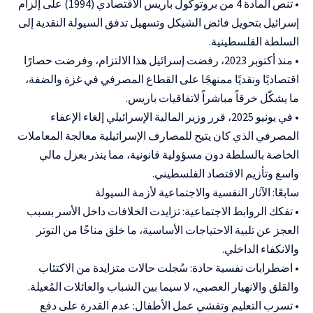
• تنص المادة 4 من بروتوكول باريس الاقتصادي (1994) على إلزام
إسرائيل بتحويل فائض الشيكل وتسهيل تدفق السيولة النقدية إلى
السلطة الفلسطينية.
• منذ أكتوبر 2023، رفضت إسرائيل هذا الالتزام، وفرضت حصارًا
اقتصاديًا ونقديًا ممنهجًا على القطاع المصرفي في غزة والضفة،
ما يشكّل خرقاً مباشراً لاتفاقيات باريس.
• في يونيو 2025، قرر وزير المالية الإسرائيلي إلغاء الإعفاء
المصرفي الذي كان يتيح للمصارف الإسرائيلية معالجة المعاملات
الخاصة بالسلطة دون مسؤولية قانونية، مما ينذر بعزل مالي
واسع وتأزيم الاقتصاد الفلسطيني.
سابعًا: الآثار النفسية والاجتماعية لأزمة السيولة
• تفكك الروابط الاجتماعية: تزايدت الخلافات داخل الأسر بسبب
العجز عن تلبية الاحتياجات الأساسية، ما خلق مناخًا من التوتر
والانكفاء الداخلي.
• اضطرابات نفسية حادة: سُجلت حالات متزايدة من الاكتئاب
والقلق والانهيار العصبي، لا سيما بين الشباب والعائلات المُعيلة.
• تسرب التعليم وتفشي عمل الأطفال: عدم القدرة على دفع