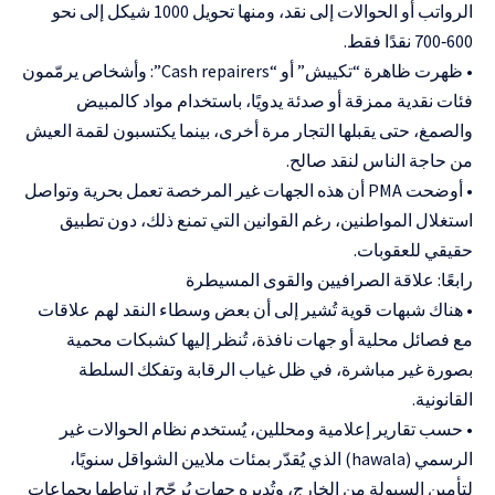
الرواتب أو الحوالات إلى نقد، ومنها تحويل 1000 شيكل إلى نحو
600‑700 نقدًا فقط.
• ظهرت ظاهرة “تكييش” أو “Cash repairers”: وأشخاص يرمّمون
فئات نقدية ممزقة أو صدئة يدويًا، باستخدام مواد كالمبيض
والصمغ، حتى يقبلها التجار مرة أخرى، بينما يكتسبون لقمة العيش
من حاجة الناس لنقد صالح.
• أوضحت PMA أن هذه الجهات غير المرخصة تعمل بحرية وتواصل
استغلال المواطنين، رغم القوانين التي تمنع ذلك، دون تطبيق
حقيقي للعقوبات.
رابعًا: علاقة الصرافيين والقوى المسيطرة
• هناك شبهات قوية تُشير إلى أن بعض وسطاء النقد لهم علاقات
مع فصائل محلية أو جهات نافذة، تُنظر إليها كشبكات محمية
بصورة غير مباشرة، في ظل غياب الرقابة وتفكك السلطة
القانونية.
• حسب تقارير إعلامية ومحللين، يُستخدم نظام الحوالات غير
الرسمي (hawala) الذي يُقدّر بمئات ملايين الشواقل سنويًا،
لتأمين السيولة من الخارج، وتُديره جهات يُرجّح ارتباطها بجماعات