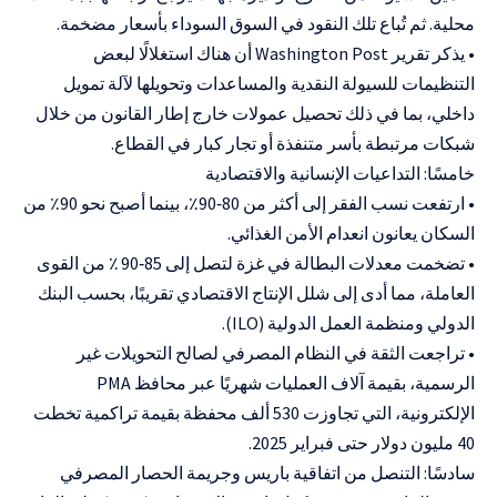
محلية. ثم تُباع تلك النقود في السوق السوداء بأسعار مضخمة.
• يذكر تقرير Washington Post أن هناك استغلالًا لبعض
التنظيمات للسيولة النقدية والمساعدات وتحويلها لآلة تمويل
داخلي، بما في ذلك تحصيل عمولات خارج إطار القانون من خلال
شبكات مرتبطة بأسر متنفذة أو تجار كبار في القطاع.
خامسًا: التداعيات الإنسانية والاقتصادية
• ارتفعت نسب الفقر إلى أكثر من 80‑90٪، بينما أصبح نحو 90٪ من
السكان يعانون انعدام الأمن الغذائي.
• تضخمت معدلات البطالة في غزة لتصل إلى 85‑90 ٪ من القوى
العاملة، مما أدى إلى شلل الإنتاج الاقتصادي تقريبًا، بحسب البنك
الدولي ومنظمة العمل الدولية (ILO).
• تراجعت الثقة في النظام المصرفي لصالح التحويلات غير
الرسمية، بقيمة آلاف العمليات شهريًا عبر محافظ PMA
الإلكترونية، التي تجاوزت 530 ألف محفظة بقيمة تراكمية تخطت
40 مليون دولار حتى فبراير 2025.
سادسًا: التنصل من اتفاقية باريس وجريمة الحصار المصرفي