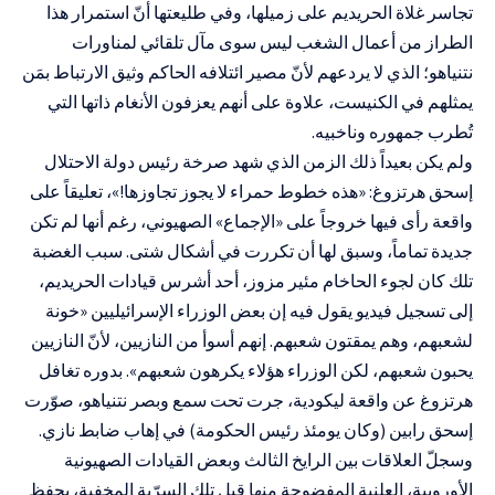
تجاسر غلاة الحريديم على زميلها، وفي طليعتها أنّ استمرار هذا
الطراز من أعمال الشغب ليس سوى مآل تلقائي لمناورات
نتنياهو؛ الذي لا يردعهم لأنّ مصير ائتلافه الحاكم وثيق الارتباط بمَن
يمثلهم في الكنيست، علاوة على أنهم يعزفون الأنغام ذاتها التي
تُطرب جمهوره وناخبيه.
ولم يكن بعيداً ذلك الزمن الذي شهد صرخة رئيس دولة الاحتلال
إسحق هرتزوغ: «هذه خطوط حمراء لا يجوز تجاوزها!»، تعليقاً على
واقعة رأى فيها خروجاً على «الإجماع» الصهيوني، رغم أنها لم تكن
جديدة تماماً، وسبق لها أن تكررت في أشكال شتى. سبب الغضبة
تلك كان لجوء الحاخام مئير مزوز، أحد أشرس قيادات الحريديم،
إلى تسجيل فيديو يقول فيه إن بعض الوزراء الإسرائيليين «خونة
لشعبهم، وهم يمقتون شعبهم. إنهم أسوأ من النازيين، لأنّ النازيين
يحبون شعبهم، لكن الوزراء هؤلاء يكرهون شعبهم». بدوره تغافل
هرتزوغ عن واقعة ليكودية، جرت تحت سمع وبصر نتنياهو، صوّرت
إسحق رابين (وكان يومئذ رئيس الحكومة) في إهاب ضابط نازي.
وسجلّ العلاقات بين الرايخ الثالث وبعض القيادات الصهيونية
الأوروبية، العلنية المفضوحة منها قبل تلك السرّية المخفية، يحفظ