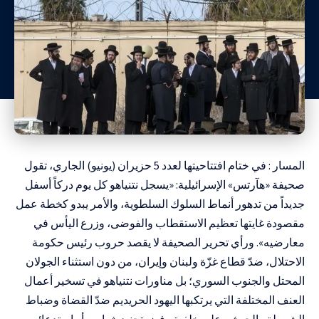
المسار : في ختام افتتاحيتها لعدد 5 حزيران (يونيو) الجاري، تقول
صحيفة «هآرتس» الإسرائيلية: «يسجل نتنياهو كل يوم دركاً أسفل
جديداً من تدهور أنماط السلوك السلطوية، والأمر يبدو كخطة عمل
مقصودة غايتها تعظيم الاستقطاب والفوضى، وزرع اليأس في
معارضيه». ورأي تحرير الصحيفة لا يقصد حروب رئيس حكومة
الاحتلال، ضدّ قطاع غزّة ولبنان وإيران، من دون استثناء الجولان
المحتل والجنوب السوري؛ بل مناورات نتنياهو في تسخير أعمال
العنف المختلفة التي يرتكبها اليهود الحريديم ضدّ القضاة وضباط
الشرطة والجيش، على خلفية رفض تجنيد شبابهم أو استدعائهم