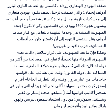
صفقة اليهودي الهنغاري رودلف كاستنر مع الضابط النازي البارز
أدولف إيخمان؛ والتي تضمنت ترحيل نصف مليون يهودي هنغاري
إلى معسكرات نازية، مقابل منجاة كاستنر شخصياً وبعض أقربائه،
وتسهيل هجرة 1600 يهودي إلى فلسطين. وكي لا تكون أجنحة
الصهيونية اليمينية هي وحدها المتهمة بالتعامل مع كبار ضباط
أدولف هتلر، يقتضي التنويه إلى أنّ كاستنر كان أحد أقطاب
الـ«ماباي»، حزب دافيد بن غوريون!
وهكذا فإنّ ما بعد الصهيونية، على غرار سلاسل «الـ ما بعد»
الشهيرة، الجوفاء منها تحديداً، لا تفلح في المصالحة بين أكثر من
دولة احتلال: تلك التي تُبصرها، بنظرة حولاء، القاضية السابقة
المتباكية على دولة القانون؛ وتلك التي يشاغب على قوانينها
حاخامات من عيار مزوز، وقبله رائد التطرف الحاخام أفرام
إسحق كوك محتقر الصهاينة آكلي لحم الخنزير؛ أو التي يناور في
تسخير أكاذيب قوانينها أمثالُ نتنياهو، صحبة إيتمار بن غفير
وبتسلئيل سموترش؛ من دون استبعاد شمعون بيريس وإيهود
باراك ويائير لبيد وأفيغدور ليبرمان…