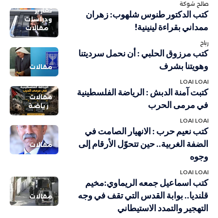
صالح شوكة
تقارير
كتب الدكتور طنوس شلهوب: زهران
ودراسات
ممداني بقراءة لينينية!
مقالات
رباح
كتب مرزوق الحلبي : أن نحمل سرديتنا
وهويتنا بشرف
مقالات
LOAI LOAI
كتبت آمنة الدبش : الرياضة الفلسطينية
مقالات
في مرمى الحرب
رياضة
LOAI LOAI
كتب نعيم حرب : الانهيار الصامت في
الضفة الغربية.. حين تتحوّل الأرقام إلى
مقالات
وجوه
LOAI LOAI
كتب اسماعيل جمعه الريماوي:مخيم
قلنديا.. بوابة القدس التي تقف في وجه
مقالات
التهجير والتمدد الاستيطاني