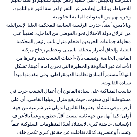
للاحتياط، وبالتالي إبعادهم عن التفرغ لدراسة التوراة والتلمود،
وحرمانهم من المعونات المالية الحكومية.
وبالأمس، أيضاً، حذرت الرئيسة السابقة للمحكمة العليا الإسرائيلية
من انزلاق دولة الاحتلال نحو «الفوضى من الداخل»، تعقيباً على
محاولة جماعات الحريديم اقتحام منزل نائب رئيس المحكمة
العليا، وإلحاق أضرار مختلفة بالمبنى وتحطيم زجاج مركبة
القاضي الخاصة. وتضيف بأنّ «أحداث الشغب هذه وغيرها من
الأحداث غير المألوفة والخطيرة التي تجري أمام أعيننا، تشكل
انتهاكاً مستمراً لمبادئ نظامنا الديمقراطي، وفي مقدمتها مبدأ
سيادة القانون».
تناست المتباكية على سيادة القانون أن أعمال الشغب جرت في
مستوطنة ألون شفوت، حيث يقع منزل زميلها القاضي، أي على
أرض، وفي منشأة، يعتبرها القانون الدولي غير شرعية من جهة
أولى؛ كما أنها، من جهة ثانية ليست أقلّ خطورة وعبثاً بالأعراف
الإنسانية، حاضنة كبرى لاستيلاد أشدّ المنظومات السلوكية عنفاً
وتشدداً وعنصرية. كذلك تغافلت عن حقائق كبرى تكمن خلف