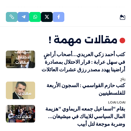
مقالات مهمة !
انتهاكات
كتب أحمد زكي العريدي…أصحاب أراضٍ
الاحتلال
في سهل عرابة : قرار الاحتلال بمصادرة
مقالات
أراضينا يهدد مصدر رزق عشرات العائلات
رباح
كتب حازم القواسمي : السجون الأربعة
للفلسطينيين
مقالات
LOAI LOAI
بقام “اسماعيل جمعه الريماوي “هزيمة
المال السياسي للايباك في ميشيغان…
مقالات
وضربة موجعة لتل أبيب