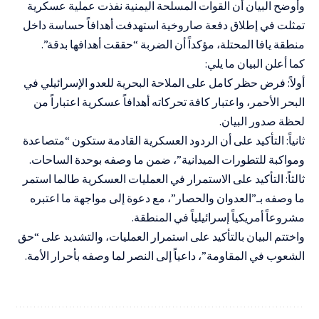
وأوضح البيان أن القوات المسلحة اليمنية نفذت عملية عسكرية
تمثلت في إطلاق دفعة صاروخية استهدفت أهدافاً حساسة داخل
منطقة يافا المحتلة، مؤكداً أن الضربة “حققت أهدافها بدقة”.
كما أعلن البيان ما يلي:
أولاً: فرض حظر كامل على الملاحة البحرية للعدو الإسرائيلي في
البحر الأحمر، واعتبار كافة تحركاته أهدافاً عسكرية اعتباراً من
لحظة صدور البيان.
ثانياً: التأكيد على أن الردود العسكرية القادمة ستكون “متصاعدة
ومواكبة للتطورات الميدانية”، ضمن ما وصفه بوحدة الساحات.
ثالثاً: التأكيد على الاستمرار في العمليات العسكرية طالما استمر
ما وصفه بـ”العدوان والحصار”، مع دعوة إلى مواجهة ما اعتبره
مشروعاً أمريكياً إسرائيلياً في المنطقة.
واختتم البيان بالتأكيد على استمرار العمليات، والتشديد على “حق
الشعوب في المقاومة”، داعياً إلى النصر لما وصفه بأحرار الأمة.