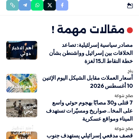
مقالات مهمة !
مصادر سياسية إسرلئيلية: تصاعد
أهم الاخبار
الخلافات بين إسرائيل وواشنطن بشأن
دولي
خطة النقاط الـ15 لغزة
رباح
أسعار العملات مقابل الشيكل اليوم الإثنين
10 أغسطس 2026
أهم الاخبار
صالح شوكة
7 قتلى و30 مصابًا بهجوم حوثي واسع
على المخا.. صواريخ ومسيّرات تستهدف
عربي
الميناء ومواقع عسكرية
أهم الاخبار
صالح شوكة
انتهاكات
قصف مدفعي إسرائيلي يستهدف جنوب
الاحتلال