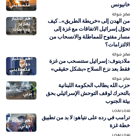
خانيونس
فلسطيني
صالح شوكة
أهم الاخبار
من الهدن إلى «خريطة الطريق».. كيف
تقارير
تحوّل إسرائيل الاتفاقات مع غزة إلى
ودراسات
مسار مفتوح للمماطلة والانسحاب من
الالتزامات؟
صالح شوكة
أهم الاخبار
ملادينوف: إسرائيل ستنسحب من غزة
دولي
فقط بعد نزع السلاح «بشكل حقيقي»
فلسطيني
صالح شوكة
حزب الله يطالب الحكومة اللبنانية
بالتحرك لوقف التوحش الإسرائيلي بحق
عربي
بيئة الجنوب
LOAI LOAI
ترامب في رده على نتياهو: لا بد من تطبيق
أهم الاخبار
خطة غزة
دولي
LOAI LOAI