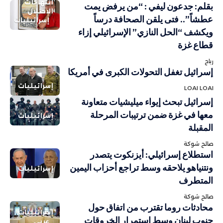
انتهاكات
بقلم: جدعون ليفي : “من يرفض يمت
الاحتلال
عطشاً”.. فتى يلقن الصحافة درساً
إسرائيليات
ويكشف “الحل النازي” الإسرائيلي إزاء
قطاع غزة
رباح
إسرائيل تغفل التحولات الكبرى في أمريكا
إسرائيليات
LOAI LOAI
إسرائيل تبحث إيواء ميليشيات متعاونة
معها في غزة ضمن ترتيبات المرحلة
إسرائيليات
المقبلة
صالح شوكة
استطلاع إسرائيلي: أيزنكوت يتصدر
ونتنياهو يلاحقه وسط تراجع أحزاب اليمين
إسرائيليات
المتطرف
صالح شوكة
محادثات روما تقترب من اتفاق حول
إسرائيليات
جنوب لبنان وسط استمرار الخروقات
عربي