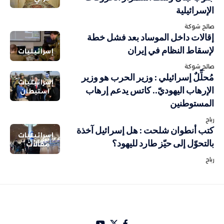
الإسرائيلية
صالح شوكة
إقالات داخل الموساد بعد فشل خطة
لإسقاط النظام في إيران
إسرائيليات
صالح شوكة
مُحلِّلٌ إسرائيلي : وزير الحرب هو وزير
إسرائيليات
الإرهاب اليهوديّ.. كاتس يدعم إرهاب
استيطان
المستوطنين
رباح
كتب أنطوان شلحت : هل إسرائيل آخذة
إسرائيليات
بالتحوّل إلى حيّز طارد لليهود؟
مقالات
رباح