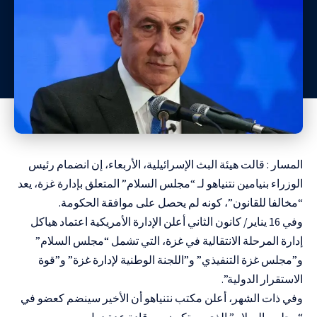
المسار : قالت هيئة البث الإسرائيلية، الأربعاء، إن انضمام رئيس
الوزراء بنيامين نتنياهو
لـ “مجلس السلام” المتعلق بإدارة غزة،
يعد
“مخالفا للقانون”، كونه لم يحصل على موافقة الحكومة.
وفي 16 يناير/ كانون الثاني أعلن الإدارة الأمريكية اعتماد هياكل
إدارة المرحلة الانتقالية في غزة، التي تشمل “مجلس السلام”
و”مجلس غزة التنفيذي” و”اللجنة الوطنية لإدارة غزة” و”قوة
الاستقرار الدولية”.
وفي ذات الشهر، أعلن مكتب نتنياهو أن الأخير سينضم كعضو في
“مجلس السلام” الذي سيتكون من قادة عدة دول.