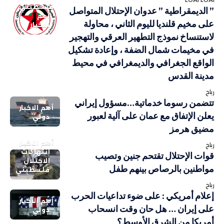
فلسطيني
” الديمقراطية ” عدوان الإحتلال المتواصل
أهم
على مخيم قلنديا لليوم الثاني ، محاولة
الاخبار
لاستنساخ نموذج التطهير العرقي والتهجير
في مخيمات شمال الضفة ، وإعادة تشكيل
الواقع الجغرافي والديمغرافي في محيط
مدينة القدس
رباح
تتضمن رسوما خدماتية…مسؤول إيراني
أهم الاخبار
يعلن الإتفاق مع عمان على آلية لعبور
دولي
مضيق هرمز
أهم الاخبار
رباح
انتهاكات
قوات الإحتلال تقتحم جنين وتصيب
الاحتلال
مواطنين بالرصاص بينهم طفل
فلسطيني
رباح
إعلام أمريكي : على ضوء تداعيات الحرب
أهم الاخبار
على إيران … هل حان وقت انسحاب
دولي
أمريكا من الشرق الأوسط؟