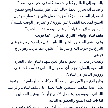
بالنسبة إلى العالم وكنا نواجه مشكلة في احتياطي النفط”.
وأضاف أنه يجري العمل حالياً على أطر إقليمية أوسع تضمن
استقرار المنطقة، مؤكداً وجود “عمل على جهد موازٍ مع دول
الخليج لمعالجة القضايا غير النووية”. واعتبر في الوقت نفسه أن
“توسيع نطاق اتفاقيات أبراهام سيقدم خدمة للجميع”.
ملف لبنان وإنهاء “النزاع الفرعي” عما قريب
وفي الشق المتعلق بالجبهة اللبنانية، قال ترامب: “يفترض على
النزاع بين حزب الله وإسرائيل أن ينتهي عما قريب وهو نزاع
فرعي”.
ولفت ترامب إلى حجم الدمار الذي شهده لبنان خلال الفترة
الماضية بالقول: “يجب أن نتذكر أن المباني قد أُسقطت على
رؤوس الناس في لبنان”.
وتابع الرئيس الأميركي موضحاً التحركات الدبلوماسية المرتقبة
بشأن هذا الملف: “سيتعين علينا العمل على ملف لبنان، والزعيم
اللبناني سيقوم بزيارة خلال الأسبوع أو الأسبوعين المقبلين”.
لقاءات قمة السبع والخطوات التالية
وفي ختام مؤتمره الصحفي، أشار ترامب إلى شبكة الاتصالات