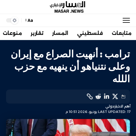
Aa
متابعات
فلسطيني
المسار
تقارير
منوعات
ترامب : أنهيت الصراع مع إيران
وعلى نتنياهو أن ينهيه مع حزب
اللله
أهم الاخبار
دولي
LAST UPDATED: 17 يونيو، 2026 10:51 م