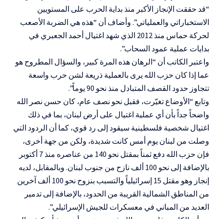
“قد حققت الإنجاز الأكبر منذ بداية الحرب على المستويين
الاستخباراتي والعملياتي”. وأضاف أن “هذه هي الضربة الأصعب
لحركة حماس منذ 2012 الذي شهد اغتيال أحمد الجعبري في
بدايات عملية عمود السحاب”.
واعتبر الكاتب أن “الرهان هذه المرة كبير، والسؤال المطروح هو
عما إذا كان حزب الله يرى بالعملية ذريعة لشن حرب واسعة
تتجاوز حدود القصف المتبادل منذ نحو 90 يوماً”.
وتابع “الأوضاع تغيّرت، فقبل نحو نصف عام، كان حسن نصر الله
واضحاً جداً بأن أي عملية اغتيال على أرض لبنان، بما في ذلك
اغتيال شخصية فلسطينية سيقود إلى رد قوي، كما أن الردود التي
وصلت من لبنان يوم أمس كانت شديدة، ولكن من جهة أخرى،
فإن حزب الله دفع ثمناً بمقتل نحو 140 من عناصره منذ 7 أكتوبر
بالإضافة إلى نحو 100 ألف نازح من جنوب لبنان. وبالمقابل، لديه
إنجاز وهو مقتل 15 إسرائيلياً والتسبب بنزوح نحو 100 ألف آخرين
من المناطق الشمالية القريبة من الحدود، بالإضافة إلى تدمير
العديد من المباني في معسكرات للجيش الإسرائيلي”.