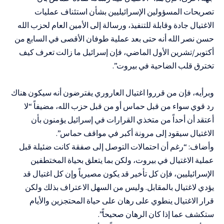
تصريحات المسؤولين الإسرائيليين بشأن استئناف عمليات
الاغتيال جادة وقابلة للتنفيذ، ورسالة إلى الأمين العام لحزب الله
حسن نصر الله أنه حتى بعد عملية طوفان الأقصى في السابع من
أكتوبر/تشرين الأول الماضي، فإن إسرائيل ما زالت تعرف كيف
تخترق قلب الضاحية في بيروت”.
وبرأيه، فإن من قرروا اغتيال العاروري يفترضون أنه سيكون هناك
رد قوي سواء من قبل حماس أو من قبل حزب الله، مضيفاً “لا
أعتقد أن أحداً من متخذي القرارات في إسرائيل يؤمنون بأن
الاغتيال سيقود إلى مرونة أكبر في مواقف حماس”.
وأضاف: “رغم أن احتمالات التوصل إلى صفقة كانت ضئيلة قبل
عملية الاغتيال في بيروت، ولكن بما يتعلق بحياة المختطفين
الإسرائيليين، فإن كل تأخير قد يكون مصيرياً وإن كل اغتيال قد
يؤدي لاغتيال بالمقابل. وليس من السهل الاعتراف بذلك ولكن
قرار الاغتيال ينطوي على رهان على حياة المحتجزين والأيام
ستكشف عما إذا كان الرهان صحيحاً”.