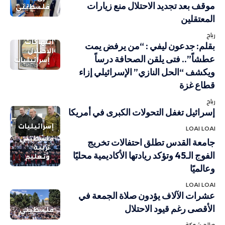
موقف بعد تجديد الاحتلال منع زيارات
فلسطيني
المعتقلين
رباح
انتهاكات
بقلم: جدعون ليفي : “من يرفض يمت
الاحتلال
عطشاً”.. فتى يلقن الصحافة درساً
إسرائيليات
ويكشف “الحل النازي” الإسرائيلي إزاء
قطاع غزة
رباح
إسرائيل تغفل التحولات الكبرى في أمريكا
إسرائيليات
LOAI LOAI
فلسطيني
جامعة القدس تطلق احتفالات تخريج
تربية
الفوج الـ45 وتؤكد ريادتها الأكاديمية محليًا
وتعليم
وعالميًا
LOAI LOAI
عشرات الآلاف يؤدون صلاة الجمعة في
الأقصى رغم قيود الاحتلال
فلسطيني
صالح شوكة