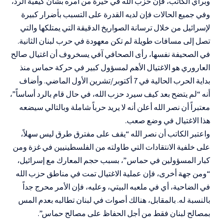
وبرأي الكاتب، فإن حزب الله في حيرة من أمره بشأن كيفية الرد،
وفي جميع الحالات فإن لديه القدرة على التسبب بأضرار كبيرة
لإسرائيل من خلال ترسانة الصواريخ الدقيقة التي يمتلكها والتي
تصل إلى مسافات طويلة لم تكن معهودة في حرب لبنان الثانية.
في الصحيفة نفسها، رأى الصحافي آفي يسخروف أن اغتيال صالح
العاروري هو الاغتيال الأهم لمسؤول كبير في حركة حماس منذ
بداية الحرب الحالية في 7 أكتوبر/تشرين الأول الماضي. وأضاف
أنه “لم يتضح بعد كيف سيرد حزب الله، في حال قام بالرد أساساً”،
معتبراً أن نصر الله أعلن أنه لا يريد حرباً شاملة وبالتالي سيضعه
هذا الاغتيال في وضع صعب.
واعتبر الكاتب أن نصر الله “يقف على مفترق طرق ليس سهلاً،
على خلفية الانتقادات التي طاولته من الفلسطينيين في غزة ومن
كبار المسؤولين في حماس”، بسبب حجم المعارك مع إسرائيل،
“ومن جهة أخرى، فإن عملية الاغتيال تمت في مناطق حزب الله
في الضاحية، أي في ملعبه البيتي، وعليه، فإن الأمر محرج جداً
بالنسبة له. بالمقابل، هنالك أصوات في لبنان تطالبه بعدم المس
بمصالح لبنان فقط من أجل الحفاظ على مصالح حماس”.