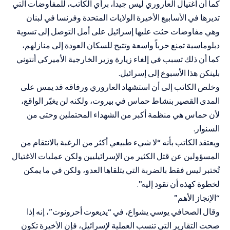
كما أن اغتيال العاروري ليس جيداً، برأي الكاتب، للمفاوضات التي
تديرها في الأسابيع الأخيرة الولايات المتحدة وفرنسا في لبنان
وهي مفاوضات حثت عليها إسرائيل على أمل التوصل إلى تسوية
دبلوماسية تمنع حرباً واسعة وتتيح للسكان العودة إلى منازلهم،
كما أن ذلك تسبب في إلغاء زيارة وزير الخارجية الأميركي أنتوني
بلينكن هذا الأسبوع إلى إسرائيل.
وخلص الكاتب إلى أن استشهاد العاروري ورفاقه قد يمس على
المدى القصير بنشاط حماس في بيروت، ولكنه لن يغيّر الواقع،
لأن حماس هي منظمة أكبر من الشهداء المحتملين وحتى من
السنوار.
ويعتقد الكاتب بأنه “لا شيء طبيعي أكثر من الرغبة بالانتقام من
المسؤولين عن قتل الكثير من الإسرائيليين ولكن عمليات الاغتيال
تُختبر ليس فقط بالضربة التي يتلقاها العدو، ولكن في ما يمكن
لخطوة كهذه أن تقود إليه”.
“الإنجاز الأهم”
وقال الصحافي يوسي يشواع، في “يديعوت أحرونوت”، إنه إذا
صحت التقارير التي تنسب العملية لإسرائيل، فإن الأخيرة تكون