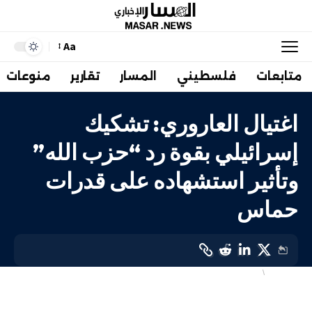
Aa
متابعات
فلسطيني
المسار
تقارير
منوعات
اغتيال العاروري: تشكيك
إسرائيلي بقوة رد “حزب الله”
وتأثير استشهاده على قدرات
حماس
إسرائيليات
فلسطيني
LAST UPDATED: 3 يناير، 2024 7:46 م