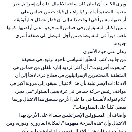
ويرى الكاتب أن لبنان كان ساحة الاغتيال، ذلك أن إسرائيل غير
معنية بالتصعيد أمام تركيا واغتيال قيادات من حماس على
أراضيها، مشيراً في الوقت ذاته إلى أن قطر تشكل حالياً وثيقة
تأمين لكبار المسؤولين في حماس الموجودين على أراضيها، كونها
تلعب دوراً في المفاوضات من أجل التوصل إلى صفقة أسرى
جديدة.
رهان على حياة الأسرى
من جانبه، كتب المعلّق السياسي ناحوم برنيع، في صحيفة
“يديعوت أحرونوت”، أن أكثر الردود إثارة للقلق من حماس هي
المتعلقة بالمحتجزين الإسرائيليين في قطاع غزة، لافتاً إلى أن
الادعاءات الإسرائيلية بأن هذا الاغتيال سيقود إلى مرونة أكبر في
مواقف رئيس حركة حماس في غزة يحيى السنوار “هي مجرد
كلام نقوله لأنفسنا في ما على الأرجح سيعيق هذا الاغتيال وربما
يقضي كلياً على المفاوضات”.
وأضاف أن المسؤولين الإسرائيليين سعداء على الأرجح بهذا
الاغتيال وأن “هذه الفرحة مفهومة”، لمكانة العاروري ودوره، ومن
جهة أخرى، فإن هذا “الاغتيال فيه رسالة لقادة حماس بأن