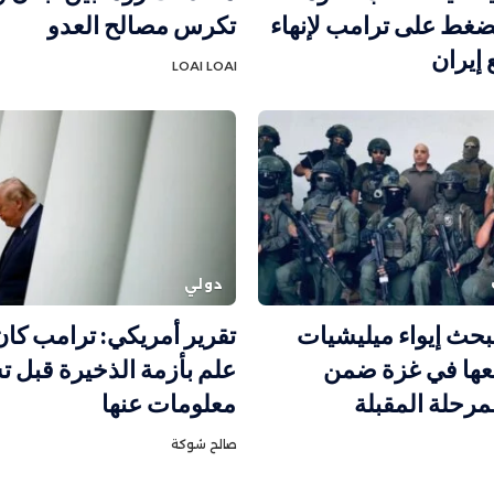
لضغط على ترامب لإنهاء
تكرس مصالح العدو
إيران
LOAI LOAI
دولي
بحث إيواء ميليشيات
تقرير أمريكي: ترامب كا
معها في غزة ضمن
علم بأزمة الذخيرة قبل 
لمرحلة المقبلة
معلومات عنها
صالح شوكة