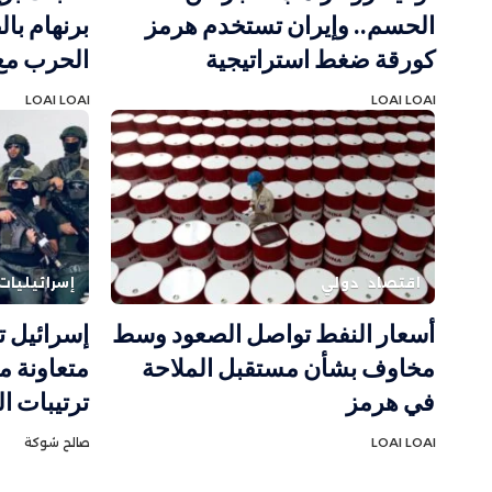
الحسم.. وإيران تستخدم هرمز
برنهام با
كورقة ضغط استراتيجية
الحرب مع 
LOAI LOAI
LOAI LOAI
اقتصاد
دولي
إسرائيليات
أسعار النفط تواصل الصعود وسط
إسرائيل ت
مخاوف بشأن مستقبل الملاحة
متعاونة 
في هرمز
ترتيبات ا
LOAI LOAI
صالح شوكة