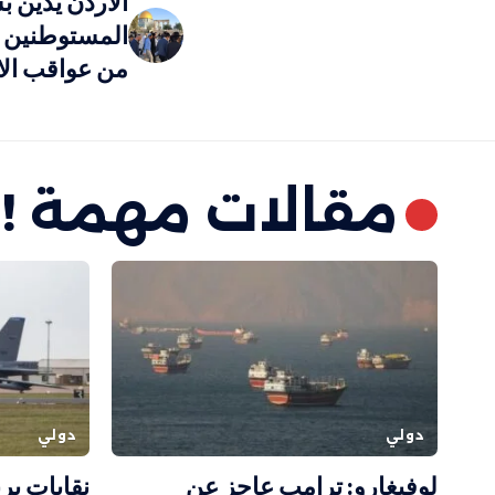
الأردن يدين 
المستوطنين 
من عواقب الا
مقالات مهمة !
دولي
دولي
لوفيغارو: ترامب عاجز عن
نقابات بر