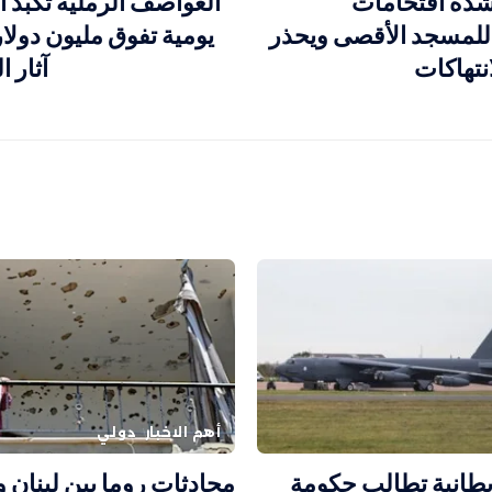
بشدة اقتحامات
العواصف الرملية تكبد 
للمسجد الأقصى ويحذر
يومية تفوق مليون دولا
نتهاكات
آثار ا
أهم الاخبار
دولي
يطانية تطالب حكومة
محادثات روما بين لبنان 