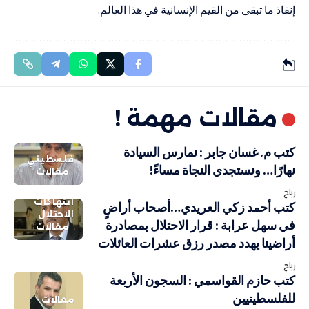
إنقاذ ما تبقى من القيم الإنسانية في هذا العالم.
مقالات مهمة !
كتب م. غسان جابر : نمارس السيادة
فلسطيني
نهارًا… ونستجدي النجاة مساءً!
مقالات
رباح
انتهاكات
كتب أحمد زكي العريدي…أصحاب أراضٍ
الاحتلال
في سهل عرابة : قرار الاحتلال بمصادرة
مقالات
أراضينا يهدد مصدر رزق عشرات العائلات
رباح
كتب حازم القواسمي : السجون الأربعة
للفلسطينيين
مقالات