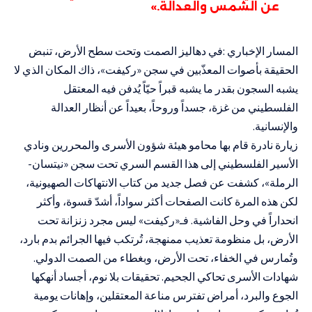
عن الشمس والعدالة.»
المسار الإخباري :في دهاليز الصمت وتحت سطح الأرض، تنبض
الحقيقة بأصوات المعذّبين في سجن «ركيفت»، ذاك المكان الذي لا
يشبه السجون بقدر ما يشبه قبراً حيّاً يُدفن فيه المعتقل
الفلسطيني من غزة، جسداً وروحاً، بعيداً عن أنظار العدالة
والإنسانية.
زيارة نادرة قام بها محامو هيئة شؤون الأسرى والمحررين ونادي
الأسير الفلسطيني إلى هذا القسم السري تحت سجن «نيتسان-
الرملة»، كشفت عن فصل جديد من كتاب الانتهاكات الصهيونية،
لكن هذه المرة كانت الصفحات أكثر سواداً، أشدّ قسوة، وأكثر
انحداراً في وحل الفاشية. فـ«ركيفت» ليس مجرد زنزانة تحت
الأرض، بل منظومة تعذيب ممنهجة، تُرتكب فيها الجرائم بدم بارد،
وتُمارس في الخفاء، تحت الأرض، وبغطاء من الصمت الدولي.
شهادات الأسرى تحاكي الجحيم. تحقيقات بلا نوم، أجساد أنهكها
الجوع والبرد، أمراض تفترس مناعة المعتقلين، وإهانات يومية