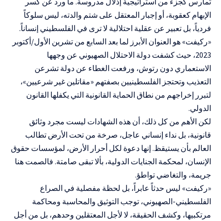
تُمارس كجزء من استراتيجية إذلال مدروسة. ما ورد عن كسر
الإبهام كعقوبة، أو إجبار المعتقل على شتم والدته، ليس سلوكاً
فردياً، بل تعبير عن عقلية احتلالية لا ترى في الفلسطيني إنساناً.
«ركيفت» هو العنوان الأبرز لما بعد السابع من تشرين الأول/أكتوبر
2023، حيث كشفت دولة الاحتلال الصهيوني عن وجهها
الاستعماري دون رتوش، ورفعت الغطاء عن دولة تشرعن
التعذيب وتحتجز الفلسطينيين بصفتهم «مقاتلين غير شرعيين»،
لتبرر إخراجهم من نطاق الحماية القانونية التي يكفلها القانون
الدولي.
لكن الأهم من كل ذلك، أن هذه الشهادات ليست مجرد وثائق
قانونية، بل نداء إنساني عاجل، صرخة من تحت الأرض تطالب
العالم بأن يستيقظ. إنها دعوة لكل أحرار الأرض، لمؤسسات حقوق
الإنسان، لمحكمة الجنايات الدولية، بألا تبقى صامتة. فالصمت هنا
جريمة، والتغاضي تواطؤ.
«ركيفت» ليس حدثاً عابراً، بل لحظة مفصلية في الصراع
الفلسطيني-الصهيوني، توجب التوثيق والمحاسبة ومحاكمة
مرتكبيها، وكشف الحقيقة، لا لأجل المعتقلين وحدهم، بل من أجل