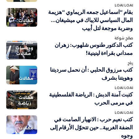
LOAI LOAI
بقام “اسماعيل جمعه الريماوي “هزيمة
المال السياسي للايباك في ميشيغان…
مقالات
وضربة موجعة لتل أبيب
صالح شوكة
تقارير
كتب الدكتور طنوس شلهوب: زهران
ودراسات
ممداني بقراءة لينينية!
مقالات
رباح
كتب مرزوق الحلبي : أن نحمل سرديتنا
وهويتنا بشرف
مقالات
LOAI LOAI
كتبت آمنة الدبش : الرياضة الفلسطينية
مقالات
في مرمى الحرب
رياضة
LOAI LOAI
كتب نعيم حرب : الانهيار الصامت في
الضفة الغربية.. حين تتحوّل الأرقام إلى
مقالات
وجوه