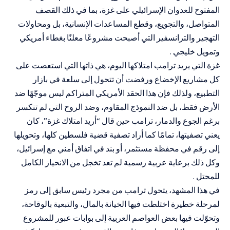
المفتوح للعدوان الإسرائيلي على غزة، بما في ذلك القصف
المتواصل، والتجويع، وقطع المساعدات الإنسانية، بل ومحاولات
التهجير والترانسفير التي أصبحت مشروعًا معلنًا بغطاء أمريكي
وتمويل خليجي .
غزة التي يريد ترامب امتلاكها اليوم، هي ذاتها التي استعصت على
كل مشاريع الإخضاع ورفضت أن تتحول إلى سلعة في بازار
التطبيع، ولذلك فإن هذا الحقد الأمريكي المتراكم ليس موجّهًا ضد
الأرض فقط، بل ضد النموذج المقاوم، وضد الروح التي لم تنكسر
برغم الجوع والدمار، ترامب حين قال “أريد امتلاك غزة”، كان
يعني تصفيتها، تمامًا كما أراد تصفية قضية فلسطين كلها، وتحويلها
إلى رقم في محفظة مستثمر، أو بند في اتفاق أمني مع إسرائيل،
وكل ذلك برعاية عربية رسمية لم تعد تخجل من الانحياز الكامل
للمحتل .
في هذا المشهد، يتحول ترامب من مجرد رئيس سابق إلى رمز
لمرحلة خطيرة اختلطت فيها الخيانة بالمال، والتبعية بالوقاحة،
وتحوّلت فيها بعض العواصم العربية إلى بوابات عبور للمشروع