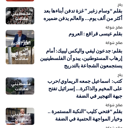
رباح
بقلم “وسام زغبر ” غزة تدفن أبناءها بعد
فلسطيني
أكثر من ألف يوم… والعالم يدفن ضميره
مقالات
صالح شوكة
بقلم عيسى قراقع : العروم
مقالات
صالح شوكة
أهم الاخبار
في
بقلم: جدعون ليفي واليكس ليبيك: أمام
المواجهة
إرهاب المستوطنين، يبدو أن الفلسطينيين
مقالات
يستجمعون الشجاعة بالتدريج
رباح
كتب: اسماعيل جمعه الريماوي/حرب
فلسطيني
على المخيم والذاكرة… إسرائيل تفتح
مقالات
جبهة التهجير في الضفة
صالح شوكة
بقلم “فتحي كليب”النكبة المستمرة ..
فلسطيني
وخيار المواجهة الحتمية في الضفة
مقالات
صالح شوكة