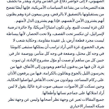
الصهيوني، لا إلى حواضر دفاع عن القدس وغزة، وبقدر ما تكشف
هذه التصريحات من بشاعة السياسات الأمريكية، فإنها أيضًا تفضح
من يستقبلونها بالتصفيق لا بالرفض، ومن يبيعون غزة وهم يظنون
أنهم يشترون الأمن لأنفسهم، فإذا بهم يشترون الذل لأمتهم .
لكن غزة ليست للبيع، ولن تكون امتيازًا أمريكيًا، ولا جائزة ترضية
لإسرائيل، لن تنكسر تحت القصف، ولا تحت الحصار، لأنها ببساطة
ليست مجرد قطعة أرض، بل عقيدة مقاومة، وحكاية شعب لا
يعرف الخضوع، غزة التي أراد ترامب أن يمتلكها ستبقى كابوسًا
في وجه كل محتل، وصفعة في وجه كل متآمر، ووصمة عار في
جبين كل من ساهم أو صمت أو موّل مشروع الإبادة، لن تموت
غزة، لأن فيها من يدفنون أبناءهم ويعودون إلى الأنفاق، فيها من
يحرسون الليل بالجوع ويقاتلون بالكرامة، فيها من يرفعون الأذان
على ركام المساجد، ويولدون من تحت الأنقاض ليواصلوا الحكاية،
وحين تسكت كل الأصوات، سيبقى صوت غزة عاليًا، يقول لا لمن
أراد امتلاكها على جماجم نسائها وأطفالها.
جميع المقالات تعبر عن وجهة نظر أصحابها وليس عن وجهة نظر
شبكة المسار الاخباري