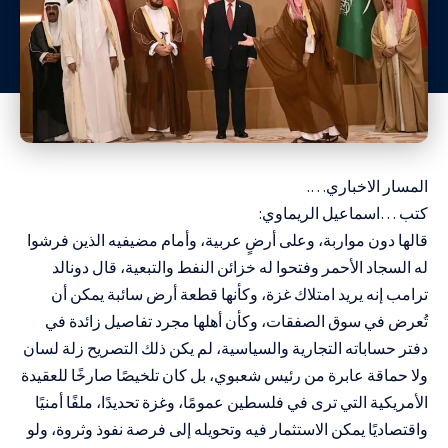
المسار الاخباري….
كتب …اسماعيل الريماوي:
قالها دون مواربة، وعلى أرضٍ عربية، وأمام مضيفيه الذين فرشوا
له السجاد الأحمر وفتحوا له خزائن النفط والتبعية، قال دونالد
ترامب إنه يريد امتلاك غزة، وكأنها قطعة أرض سائبة يمكن أن
تُعرض في سوق الصفقات، وكأن أهلها مجرد تفاصيل زائدة في
دفتر حساباته التجارية والسياسية، لم يكن ذلك التصريح زلة لسان
ولا حماقة عابرة من رئيس شعبوي، بل كان تلخيصًا صارخًا للعقيدة
الأمريكية التي ترى في فلسطين عمومًا، وغزة تحديدًا، ملفًا أمنيًا
واقتصاديًا يمكن الاستثمار فيه وتحويله إلى فرصة نفوذ وثروة، ولو