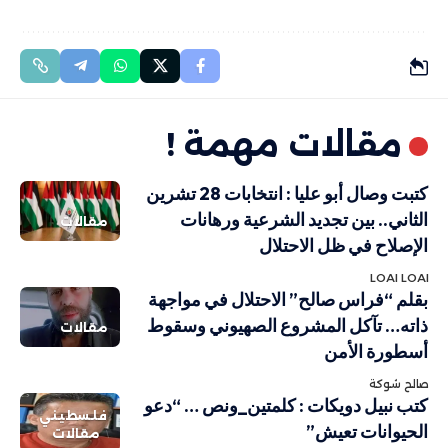
مقالات مهمة !
كتبت وصال أبو عليا : انتخابات 28 تشرين
الثاني.. بين تجديد الشرعية ورهانات
مقالات
الإصلاح في ظل الاحتلال
LOAI LOAI
بقلم “فراس صالح” الاحتلال في مواجهة
ذاته… تآكل المشروع الصهيوني وسقوط
مقالات
أسطورة الأمن
صالح شوكة
كتب نبيل دويكات : كلمتين_ونص … “دعو
فلسطيني
الحيوانات تعيش”
مقالات