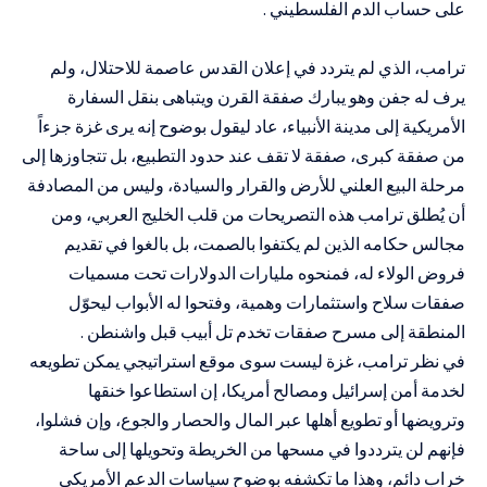
على حساب الدم الفلسطيني .
ترامب، الذي لم يتردد في إعلان القدس عاصمة للاحتلال، ولم
يرف له جفن وهو يبارك صفقة القرن ويتباهى بنقل السفارة
الأمريكية إلى مدينة الأنبياء، عاد ليقول بوضوح إنه يرى غزة جزءاً
من صفقة كبرى، صفقة لا تقف عند حدود التطبيع، بل تتجاوزها إلى
مرحلة البيع العلني للأرض والقرار والسيادة، وليس من المصادفة
أن يُطلق ترامب هذه التصريحات من قلب الخليج العربي، ومن
مجالس حكامه الذين لم يكتفوا بالصمت، بل بالغوا في تقديم
فروض الولاء له، فمنحوه مليارات الدولارات تحت مسميات
صفقات سلاح واستثمارات وهمية، وفتحوا له الأبواب ليحوّل
المنطقة إلى مسرح صفقات تخدم تل أبيب قبل واشنطن .
في نظر ترامب، غزة ليست سوى موقع استراتيجي يمكن تطويعه
لخدمة أمن إسرائيل ومصالح أمريكا، إن استطاعوا خنقها
وترويضها أو تطويع أهلها عبر المال والحصار والجوع، وإن فشلوا،
فإنهم لن يترددوا في مسحها من الخريطة وتحويلها إلى ساحة
خراب دائم، وهذا ما تكشفه بوضوح سياسات الدعم الأمريكي