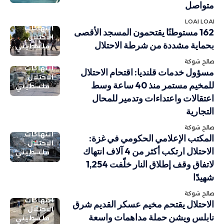
متواصل
LOAI LOAI
انتهاكات
162 مستوطنًا يقتحمون المسجد الأقصى
الاحتلال
بحماية مشددة من شرطة الاحتلال
فلسطيني
صالح شوكة
انتهاكات
مسؤول خدمات قلنديا: اقتحام الاحتلال
الاحتلال
للمخيم مستمر منذ 40 ساعة وسط
فلسطيني
اعتقالات واعتداءات وتدمير للمحال
التجارية
صالح شوكة
انتهاكات
المكتب الإعلامي الحكومي في غزة:
الاحتلال
الاحتلال ارتكب أكثر من 4 آلاف انتهاك
فلسطيني
لاتفاق وقف إطلاق النار خلّفت 1,254
شهيدًا
صالح شوكة
انتهاكات
الاحتلال يقتحم مخيم عسكر القديم شرق
الاحتلال
نابلس ويشن حملة مداهمات واسعة
فلسطيني