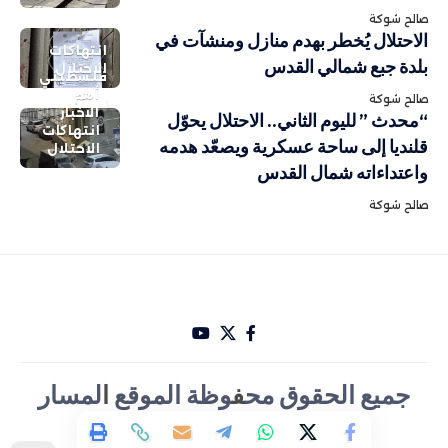
صالح شوكة
الاحتلال يُخطر بهدم منازل ومنشآت في
انتهاكات
بلدة جبع شمالي القدس
الاحتلال
فلسطيني
أهم
صالح شوكة
الاخبار
“محدث ” لليوم الثاني.. الاحتلال يحوّل
انتهاكات
قلنديا إلى ساحة عسكرية ويصعّد هدمه
الاحتلال
واعتداءاته شمال القدس
صالح شوكة
جميع الحقوق مح
ف
وظة الموقع
ا
لمسار
الأخباري تصميم Hakam