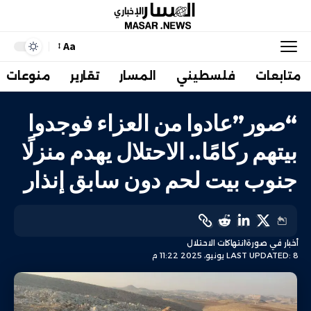
Aa
متابعات
فلسطيني
المسار
تقارير
منوعات
“صور”عادوا من العزاء فوجدوا
بيتهم ركامًا.. الاحتلال يهدم منزلًا
جنوب بيت لحم دون سابق إنذار
أخبار في صورة
انتهاكات الاحتلال
LAST UPDATED: 8 يونيو، 2025 11:22 م