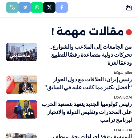
مقالات مهمة !
من الجامعات إلى الملاعب والشوارع..
دولي
تحركات دولية متصاعدة رفضًا للتطبيع
فلسطيني
ودعمًا لغزة
صالح شوكة
رئيس إيران: العلاقات مع دول الجوار
“أفضل بكثير مما كانت عليه في السابق”
دولي
LOAI LOAI
رئيس كولومبيا الجديد يتعهد بتصعيد الحرب
على المخدرات وتقليص الدولة والانحياز
دولي
لبرنامج ترامب
LOAI LOAI
اليونيسف تتخذ إجراءات بحق موظف