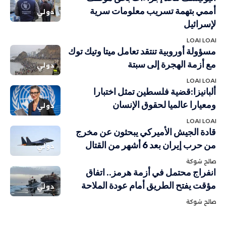
أممي بتهمة تسريب معلومات سرية
دولي
لإسرائيل
LOAI LOAI
مسؤولة أوروبية تنتقد تعامل ميتا وتيك توك
مع أزمة الهجرة إلى سبتة
دولي
LOAI LOAI
ألبانيزا:قضية فلسطين تمثل اختبارا
ومعيارا عالميا لحقوق الإنسان
دولي
LOAI LOAI
قادة الجيش الأميركي يبحثون عن مخرج
من حرب إيران بعد 6 أشهر من القتال
دولي
صالح شوكة
انفراج محتمل في أزمة هرمز.. اتفاق
مؤقت يفتح الطريق أمام عودة الملاحة
دولي
صالح شوكة