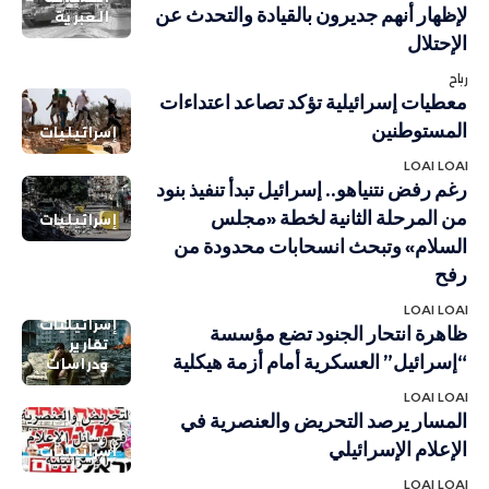
لإظهار أنهم جديرون بالقيادة والتحدث عن
العبرية
الإحتلال
رباح
معطيات إسرائيلية تؤكد تصاعد اعتداءات
المستوطنين
إسرائيليات
LOAI LOAI
رغم رفض نتنياهو.. إسرائيل تبدأ تنفيذ بنود
من المرحلة الثانية لخطة «مجلس
إسرائيليات
السلام» وتبحث انسحابات محدودة من
رفح
LOAI LOAI
إسرائيليات
ظاهرة انتحار الجنود تضع مؤسسة
تقارير
“إسرائيل” العسكرية أمام أزمة هيكلية
ودراسات
LOAI LOAI
المسار يرصد التحريض والعنصرية في
الإعلام الإسرائيلي
إسرائيليات
LOAI LOAI