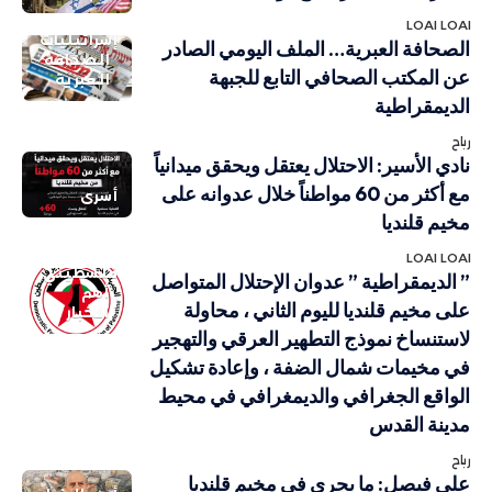
LOAI LOAI
إسرائيليات
الصحافة العبرية… الملف اليومي الصادر
الصحافة
عن المكتب الصحافي التابع للجبهة
العبرية
الديمقراطية
رباح
نادي الأسير: الاحتلال يعتقل ويحقق ميدانياً
مع أكثر من 60 مواطناً خلال عدوانه على
أسرى
مخيم قلنديا
LOAI LOAI
فلسطيني
” الديمقراطية ” عدوان الإحتلال المتواصل
أهم
على مخيم قلنديا لليوم الثاني ، محاولة
الاخبار
لاستنساخ نموذج التطهير العرقي والتهجير
في مخيمات شمال الضفة ، وإعادة تشكيل
الواقع الجغرافي والديمغرافي في محيط
مدينة القدس
رباح
علي فيصل: ما يجري في مخيم قلنديا