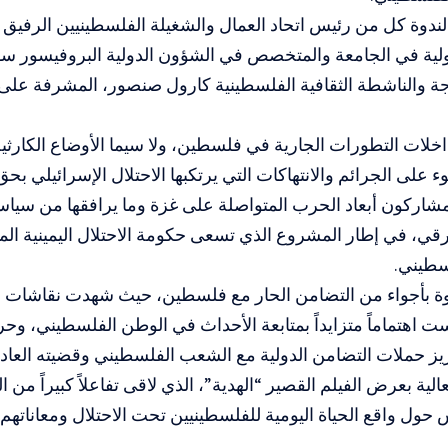
دوة كل من رئيس اتحاد العمال والشغيلة الفلسطينيين الرفيق م
دولية في الجامعة والمتخصص في الشؤون الدولية البروفيسور
ة والناشطة الثقافية الفلسطينية كارول صنصور، المشرفة ع
اخلات التطورات الجارية في فلسطين، ولا سيما الأوضاع الكارث
على الجرائم والانتهاكات التي يرتكبها الاحتلال الإسرائيلي ب
شاركون أبعاد الحرب المتواصلة على غزة وما يرافقها من سياس
رقي، في إطار المشروع الذي تسعى حكومة الاحتلال اليمينية ا
سطيني.
وة بأجواء من التضامن الحار مع فلسطين، حيث شهدت نقاشات 
اهتماماً متزايداً بمتابعة الأحداث في الوطن الفلسطيني، وح
زيز حملات التضامن الدولية مع الشعب الفلسطيني وقضيته العادل
عالية بعرض الفيلم القصير “الهدية”، الذي لاقى تفاعلاً كبيراً م
 حول واقع الحياة اليومية للفلسطينيين تحت الاحتلال ومعاناتهم