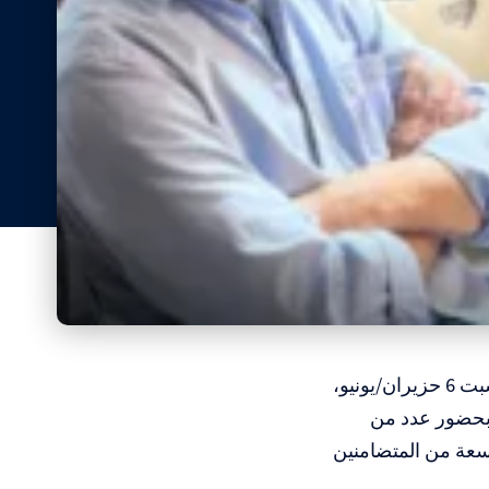
المسار : شهد مركز كابوذيسترياس الثقافي في جزيرة إيغينا اليونانية، يوم السبت 6 حزيران/يونيو،
 بحضور عدد من
واسعة من المتضامنين