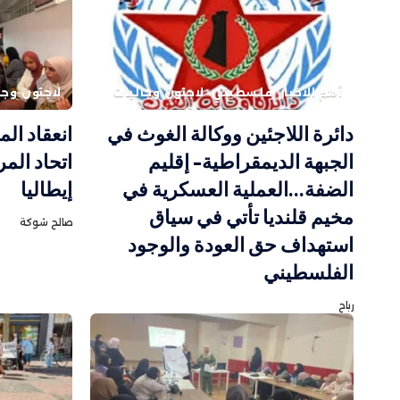
أهم الاخبار
فلسطيني
لاجئون وجاليات
لاجئون وجا
دائرة اللاجئين ووكالة الغوث في
انعقاد ال
الجبهة الديمقراطية- إقليم
اتحاد الم
الضفة…العملية العسكرية في
إيطاليا
مخيم قلنديا تأتي في سياق
صالح شوكة
استهداف حق العودة والوجود
الفلسطيني
رباح