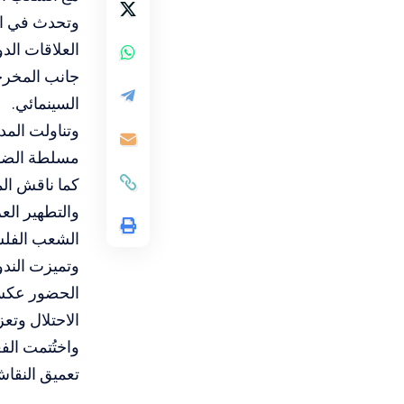
وتحدث في الن
العلاقات ال
جانب المخرج
السينمائي.
وتناولت المد
مسلطة الضوء 
كما ناقش الم
والتطهير الع
الشعب الفل
وتميزت الند
الحضور عكست 
الاحتلال وتع
واختُتمت الف
تعميق النقاش