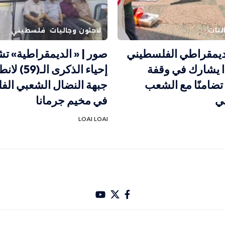
ليات
لاجئون وجاليات
فلسطيني
لديمقراطي الفلسطيني
صور | « الديمقراطية» ت
ا يشارك في وقفة
إحياء الذكرى الـ(
تضامنًا مع الشعب
جبهة النضال الشعبي ال
ي
في مخيم جرمانا
LOAI LOAI