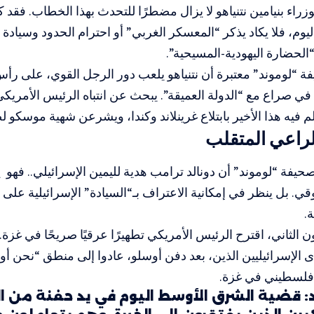
زراء بنيامين نتنياهو لا يزال مضطرًا للتحدث بهذا الخطاب. فقد ك
 اليوم، فلا يكاد يذكر “المعسكر الغربي” أو احترام الحدود وسيادة
لحضارة اليهودية-المسيحية”.
لوموند” معتبرة أن نتنياهو يلعب دور الرجل القوي، على رأس ا
ي صراع مع “الدولة العميقة”. يبحث عن انتباه الرئيس الأمريكي
فيه هذا الأخير بابتلاع غرينلاند وكندا، ويشرعن شهية موسكو لض
لراعي المتقلب
حيفة “لوموند” أن دونالد ترامب هدية لليمين الإسرائيلي.. ف
قي. بل ينظر في إمكانية الاعتراف بـ“السيادة” الإسرائيلية على
.
ون الثاني، اقترح الرئيس الأمريكي تطهيرًا عرقيًا صريحًا في غزة.
ى الإسرائيليين الذين، بعد دفن أوسلو، عادوا إلى منطق “نحن أو 
 فلسطيني في غزة.
: قضية الشرق الأوسط اليوم في يد حفنة من 