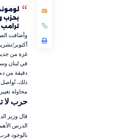
لوموند:
بحزب و
ترامب 
وأضافت الصحي
غزة من جديد،
في لبنان وسو
دقيقة من دمش
ذلك، تُواصل 
محاولة تغيير
حرب لا ت
قال وزير الد
بالوجود قرب 