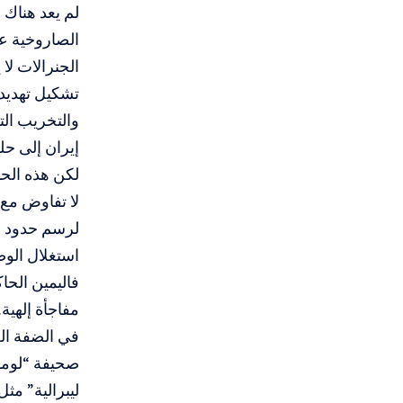
لم يعد هناك
الصاروخية عام
الجنرالات لا
تشكيل تهديد 
والتخريب الت
إيران إلى حل
لكن هذه الحم
لا تفاوض مع ا
استغلال الوض
مفاجأة إلهية
صحيفة “لومون
ليبرالية” مث