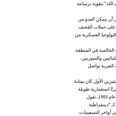
الله”
بتقوية ترسانته
ل أن يتمكن العدو من
يل على حملات القصف
نولوجيا العسكرية من
 الخالصة في المنطقة.
بنانيين والسوريين،
 على العكس، الدولة العبرية تواصل
ل يحمل طموحات ثورية. بالنسبة له، يوم 7 أكتوبر/تشرين الأول كان بمثابة
بًا استعمارية طويلة
في الضفة الغربية. يحرق صفحة من التاريخ: اتفاقيات أوسلو للسلام الموقعة عام 1993، تقول
 كـ “ديمقراطية
ي أواخر التسعينيات،