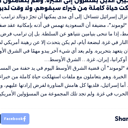
كيين الذين يفتقرون إلى الخبرة. وهم يتعاملون
ت حياة كاملة من خبراء سبقوهم، ولا وقت لدي
تزال إسرائيل تتساءل: إلى أي مدى يمكنها أن تجرّ دونالد ترامب
لوموند”، مضيفة أن السعودية تهمس في أذنه بإمكانية عقد صفق
، إذا ما تنحى بنيامين نتنياهو عن السلطة. بل إن ترامب فرض، ف
 النار في غزة. لبضعة أيام، لم يكن يتحدث إلا عن رهينة أمريكي 
ن يتعهد بتحريره. ولم يعد أي شيء آخر يبدو مهمًا في الشرق الأ
 أوكرانيا، إيران، غزة… الشرق الأوسط…
“لوموند” أن قضية الشرق الأوسط اليوم في يد حفنة من المسؤو
الخبرة. وهم يتعاملون مع ملفات استهلكت حياة كاملة من خبرا
. أما إسرائيل، فلديها كل هامش المناورة لفرض إرادتها عليهم،
الحرب في غزة. ولم تجد تلك المجموعة من المسؤولين الأمريكيين
Shar
Facebook