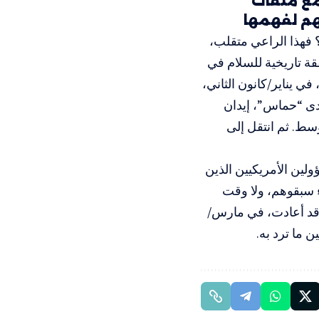
 مع ملفات
هم لفهمها
؟ فهذا الراعي متقلب،
ة تاريخية للسلام في
ي يناير/كانون الثاني،
لدى “حماس”، إيدان
وسط. ثم انتقل إلى
لين الأمريكيين الذين
ء سبقوهم، ولا وقت
 وقد أعادت، في مارس/
 ما ترد به.