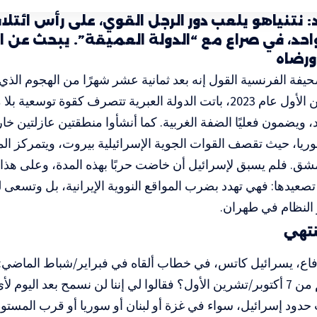
 نتنياهو يلعب دور الرجل القوي، على رأس ائتلاف
احد، في صراع مع “الدولة العميقة”. يبحث عن ان
ورضاه
فة الفرنسية القول إنه بعد ثمانية عشر شهرًا من الهجوم الذي 
أكتوبر/تشرين الأول عام 2023، باتت الدولة العبرية تتصرف كقوة توس
 ويضمون فعليًا الضفة الغربية. كما أنشأوا منطقتين عازلتين خار
ريا، حيث تقصف القوات الجوية الإسرائيلية بيروت، ويتمركز الم
ق. فلم يسبق لإسرائيل أن خاضت حربًا بهذه المدة، وعلى هذا 
تصعيدها: فهي تهدد بضرب المواقع النووية الإيرانية، بل وتسعى 
 النظام في طهران.
نتهي
فاع، يسرائيل كاتس، في خطاب ألقاه في فبراير/شباط الماضي: “
الدرس الأهم من 7 أكتوبر/تشرين الأول؟ فقالوا لي إننا لن نسمح بعد ال
حدود إسرائيل، سواء في غزة أو لبنان أو سوريا أو قرب المستوط