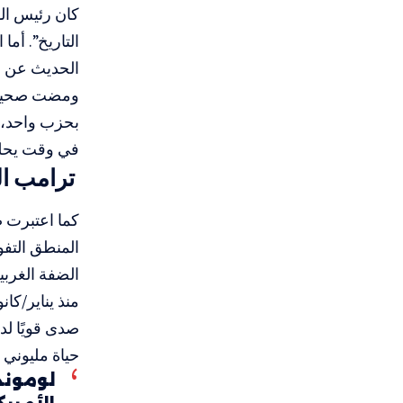
كان رئيس الو
التاريخ”. أما
الحديث عن “ا
ومضت صحيفة “
بحزب واحد، ف
في وقت يحلم 
ترامب ا
كما اعتبرت ص
المنطق التفو
الضفة الغربية
منذ يناير/كان
صدى قويًا لد
حياة مليوني
لوموند