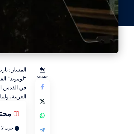
المسار : با
SHARE
“لوموند” الف
في القدس ال
الغربية، ولبن
محت
حرب لا ت