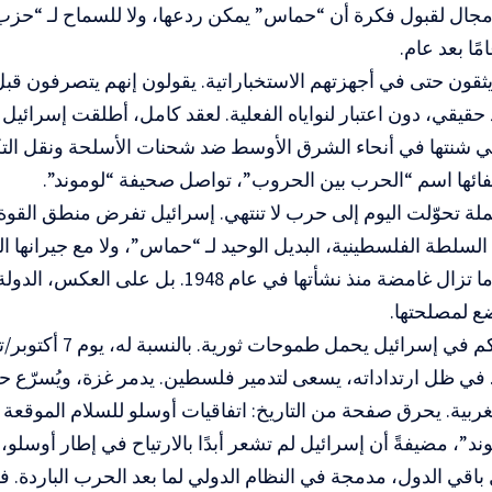
 مجال لقبول فكرة أن “حماس” يمكن ردعها،
ولا للسماح لـ “حزب 
ًا بعد عام.
 يثقون حتى في أجهزتهم الاستخباراتية. يقولون إنهم يتصرفون قب
حقيقي، دون اعتبار لنواياه الفعلية. لعقد كامل، أطلقت إسرائ
ي شنتها في أنحاء الشرق الأوسط ضد شحنات الأسلحة ونقل التك
فائها اسم “الحرب بين الحروب”، تواصل صحيفة “لوموند”.
لة تحوّلت اليوم إلى حرب لا تنتهي. إسرائيل تفرض منطق القوة
لسلطة الفلسطينية، البديل الوحيد لـ “حماس”، ولا مع جيرانها الل
لرسم حدود ما تزال غامضة منذ نشأتها في عام 1948. بل
ع لمصلحتها.
فاليمين الحاكم في إسرائي
. في ظل ارتداداته، يسعى لتدمير فلسطين. يدمر غزة، ويُسرّع حر
د”، مضيفةً أن إسرائيل لم تشعر أبدًا بالارتياح في إطار أوسلو،
ل باقي الدول، مدمجة في النظام الدولي لما بعد الحرب الباردة. ف