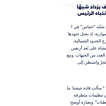
 يزداد شبهًا
تباه الرئيس
شنّته
“حماس”
في 7
عية بلا مواربة، إذ يحتل جنودها
ج الحدود الشمالية،
شاة على بُعد أربعين
العدد من الجبهات. ومع
لجرّ واشنطن إلى
 سألت قادة جيشنا: ما
يوم لأي تنظيمات متطرفة
نات”. وبعبارة أوضح: