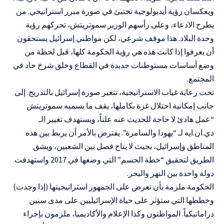
ويعكسان رؤية أيديولوجية تختبئ في صورة مبرر استراتيجي. من
يطرح الادعاء، وعلى رأسهم الوزير سموتريتش، تحركهم رؤية
وحدة البلاد. هذا موقف شرعي، لكن مواطني إسرائيل يستحقون
أن يعرفوا إذا كانت هذه هي رؤية الحكومة كلها، قبل لحظة من
وضع أساسات مستوطنات جديدة في القطاع وخلق شرخ حاد في
المجتمع.
تحت رعاية غياب الاستراتيجية، تتغير صورة إسرائيل بالتدريج. إلى
جانب إمكانية احتلال غزة بكاملها، يقف ما يسميه سموتريتش
“عمل هادئ لا حاجة للحديث عنه علناً، ويستهدف تغيير الـ
دي.ان.ايه لـ “يهودا والسامرة”. يفترض بالأمر أن يربط بين هذه
المناطق وإسرائيل، بحيث لا يتاح فصل بين الشعبين، ويشق
الطريق لتحقيق “خطة الحسم” التي وضعها في 2017 واستهدفت
دولة واحدة بين النهر والبحر.
الحكومة ملزمة بأن تعرض على الجمهور استراتيجيتها (إذا وجدت)
وخططها التي ستؤثر على حياة الإسرائيليين على مدى سنين
دراماتيكياً. المواطنون وكذا الإعلام والأكاديميا، ملزمون بإجراء