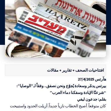
افتتاحيات الصحف + تقارير + مقالات
هآرتس 27/4/2025
بيرتس يدمّر وسعادة يُجوّع ونحن نصفق.. وفقاً لـ”الوصايا”:
“شرعنّا الإبادة وسفكنا دماء العرب”
بقلم: جدعون ليفي
كان متوقعاً. أصبح الخطاب نازياً جديداً. أزيلت الحدود واستبيحت