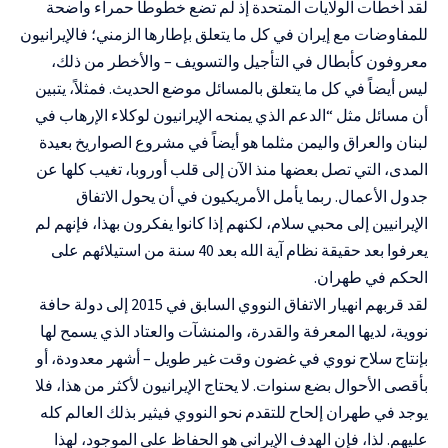
لقد أخطأت الولايات المتحدة إذ لم تضع خطوطاً حمراء واضحة
للمفاوضات مع إيران في كل ما يتعلق بإطارها الزمني؛ فالإيرانيون
معروفون كأبطال في التأجيل والتسويف – والأخطر من ذلك،
ليس أيضاً في كل ما يتعلق بالمسائل موضع الحديث. فمثلاً، يتبين
أن مسائل مثل “الدعم الذي يمنحه الإيرانيون لوكلاء الإرهاب في
لبنان والعراق واليمن مثلما هو أيضاً في مشروع الصواريخ بعيدة
المدى، التي تصل بعضها منذ الآن إلى قلب أوروبا، تغيب كلها عن
جدول الأعمال. ربما يأمل الأمريكيون في أن يحول الاتفاق
الإيرانيين إلى محبي سلام، لكنهم إذا كانوا يفكرون بهذا، فإنهم لم
يعرفوا بعد حقيقة نظام آية الله بعد 40 سنة من استيلائهم على
الحكم في طهران.
لقد قربهم انهيار الاتفاق النووي السابق في 2015 إلى دولة حافة
نووية، لديها المعرفة والقدرة، والمنشآت والعتاد الذي يسمح لها
بإنتاج سلاح نووي في غضون وقت غير طويل – أشهر معدودة، أو
بأقصى الأحوال بضع سنوات. لا يحتاج الإيرانيون لأكثر من هذا، فلا
يوجد في طهران إلحاح للتقدم نحو النووي فيثير بذلك العالم كله
عليهم. لذا، فإن الهدف الإيراني هو الحفاظ على الموجود، لهذا