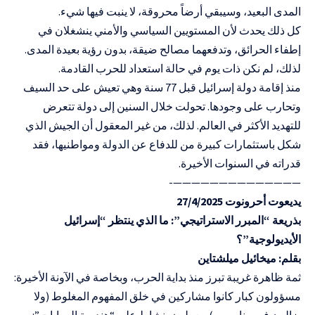
المدى البعيد، وسيبقي أرضاً محروقة، لا ينبت فيها شيء.
كل ذلك يحدث لأن المستويين السياسي والأمني ينشغلان في
إطفاء الحرائق، وتدفعهما مصالح ضيقة، بدون رؤية بعيدة المدى.
لذلك، لم نكن ذات يوم في حالة استعداد للحرب القادمة.
منذ إقامة دولة إسرائيل قبل 77 سنة وهي تعيش على حد السيف
وتحارب على وجودها. تحولت خلال السنين إلى دولة تتعرض
للتهديد الأكثر في العالم. لذلك، من غير المعقول أن الجيش الذي
شكل باستثمارات كبيرة من للدفاع عن الدولة ومواطنيها، فقد
قدراته في السنوات الأخيرة.
——————————————-
يديعوت أحرونوت 27/4/2025
بذريعة “المبرر الاستراتيجي”: ما الذي ينتظر “إسرائيل
الأيديولوجية”؟
بقلم: ميخائيل ميلشتاين
ثمة ظاهرة غريبة تبرز منذ بداية الحرب، وبخاصة في الآونة الأخيرة:
مسؤولون كبار كانوا مشاركين في خلق المفهوم المغلوط (ولا
يزالون في مناصبهم)، يعملون بنشاط على “هندسة الروايات”: