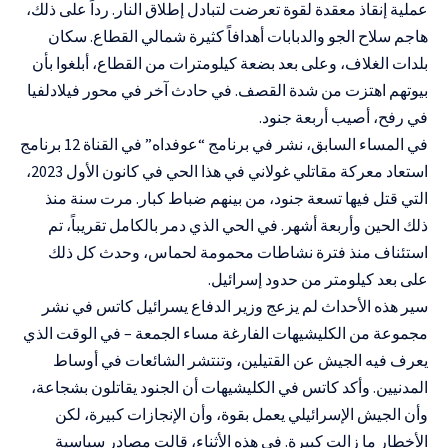
عملية إنقاذ معقدة لقوة تعرضت لتبادل إطلاق النار. رداً على ذلك،
هاجم سلاح الجو والدبابات أهدافاً كثيرة شمالي القطاع. سكان
بلدات الغلاف، وعلى بعد بضعة كيلومترات من القطاع، أبلغوا بأن
بيوتهم اهتزت من شدة القصف. في حادث آخر في محور فيلادلفيا
في رفح، أصيب أربعة جنود.
في المساء السابق، نشر في برنامج “عوفداه” في القناة 12 برنامج
استعاد معركة مقاتلي غولاني في هذا الحي في كانون الأول 2023،
التي قتل فيها تسعة جنود، من بينهم ضباط كبار. مرت سنة منذ
ذلك الحين وأربعة أشهر. في الحي الذي دمر بالكامل تقريباً، تم
استئناف منذ فترة نشاطات محمومة لحماس، وحدث كل ذلك
على بعد كيلومتر من حدود إسرائيل.
سير هذه الأحداث لم يزعج وزير الدفاع يسرائيل كاتس في نشر
مجموعة من الكليشيهات الفارغة مساء الجمعة – في الوقت الذي
يعرف فيه الجيش عن القتيلين، وتنتشر الشائعات في أوساط
المدنيين. وأكد كاتس في الكليشيهات أن الجنود يقاتلون بشجاعة،
وأن الجيش الإسرائيلي يعمل بقوة، وأن الإنجازات كبيرة، لكن
الأخطار ما زالت كبيرة. في هذه الأثناء، قالت مصادر سياسية