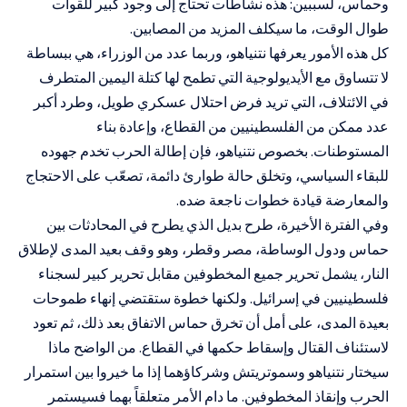
وحماس، لسببين: هذه نشاطات تحتاج إلى وجود كبير للقوات
طوال الوقت، ما سيكلف المزيد من المصابين.
كل هذه الأمور يعرفها نتنياهو، وربما عدد من الوزراء، هي ببساطة
لا تتساوق مع الأيديولوجية التي تطمح لها كتلة اليمين المتطرف
في الائتلاف، التي تريد فرض احتلال عسكري طويل، وطرد أكبر
عدد ممكن من الفلسطينيين من القطاع، وإعادة بناء
المستوطنات. بخصوص نتنياهو، فإن إطالة الحرب تخدم جهوده
للبقاء السياسي، وتخلق حالة طوارئ دائمة، تصعّب على الاحتجاج
والمعارضة قيادة خطوات ناجعة ضده.
وفي الفترة الأخيرة، طرح بديل الذي يطرح في المحادثات بين
حماس ودول الوساطة، مصر وقطر، وهو وقف بعيد المدى لإطلاق
النار، يشمل تحرير جميع المخطوفين مقابل تحرير كبير لسجناء
فلسطينيين في إسرائيل. ولكنها خطوة ستقتضي إنهاء طموحات
بعيدة المدى، على أمل أن تخرق حماس الاتفاق بعد ذلك، ثم تعود
لاستئناف القتال وإسقاط حكمها في القطاع. من الواضح ماذا
سيختار نتنياهو وسموتريتش وشركاؤهما إذا ما خيروا بين استمرار
الحرب وإنقاذ المخطوفين. ما دام الأمر متعلقاً بهما فسيستمر