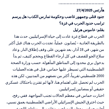
——————————————-
هآرتس 27/4/2025
جنود قتلى وجمهور غاضب وحكومة تمارس الكذب: هل يرسم
ترامب حدود الحرب في غزة؟
بقلم: عاموس هرئيل
الحرب في قطاع غزة عادت إلى حياة الإسرائيليين. حدث هذا
بالطريقة العادية – يُصابون. عملياً، تجددت الحرب هناك قبل أكثر
من شهر، في 18 آذار، بعد شهرين على وقف إطلاق النار. وعاد
سلاح الجو للقصف في كل أرجاء القطاع وبحجم كثيف، ثم بدأ
بدخول بري محدود إلى المناطق المأهولة. حسب وزارة الصحة
الفلسطينية التي تسيطر عليها حماس، قتل في هذه العمليات
2000 فلسطيني تقريباً، أكثر من نصفهم من المدنيين، لكن هذه
الحرب لم تحصل على اهتمام هنا، لأنها لم تقترن باحتكاك عسكري
حقيقي أو بمصابين إسرائيليين.
اختارت حماس في معظم الحالات تجنب المواجهة. ففي رفح،
حيث اخترق الجيش الإسرائيلي الأراضي الفلسطينية بعمق نسبي،
أخلت حماس معظم المسلحين ونقلتهم إلى مناطق اللجوء