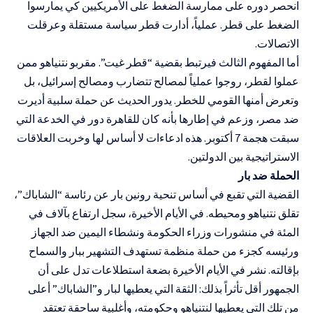
انحصر دوره على ممارسة الضغط على الأمريكيين كي يمارسوا
الضغط على قطر. عملياً، أدارت قطر سياسة مستقلة وعرقلت
الاتصالات.
أما المفهوم الثالث فيرتبط بقضية “قطر غيت”. مقربو نتنياهو ممن
عملوا لقطر، روجوا عملياً لمصالح تتضارب ومصالح إسرائيل، بل
وتعرض أمنها القومي للخطر. يدور الحديث عن حملة سلبية أديرت
ضد مصر، وزعم في إطارها بأنه كان للقاهرة دور في الخدعة التي
سبقت هجمة 7 أكتوبر. هذه ادعاءات لا أساس لها وخربت العلاقات
الاستراتيجية بين الدولتين.
الحملة ضد بار
القضية التي تقبع في أساس تنحية رونين بار عن رئاسة “الشاباك”،
تقلق نتنياهو ومحيطه. في الأيام الأخيرة، سجل ارتفاع بآلاف في
المئة في منشورات وزراء الحكومة ونشطاء اليمين ضد الجهاز
ورئيسه كجزء من حملة منظمة تستهدف التشهير ببار والسماح
بإقالته. نشر في الأيام الأخيرة بضعة استطلاعات تدل على أن
الجمهور أقل تأثراً بذلك: الثقة التي يعطيها لبار و”الشاباك” أعلى
من تلك التي يعطيها لنتنياهو وحكومته، وأغلبية ساحقة تعتقد