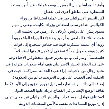
وأمنية للمراسلين بأن الجيش سيوسع عملياته قريباً، وسيستعد
للسيطرة على مناطق أخرى في القطاع.
لكن الجيش الإسرائيلي يمر في عملية استيقاظ من وراء
الكواليس. هذا هو سبب انقضاض وزراء الكابنت، وعلى رأسهم
سموتريتش، على رئيس الأركان إيال زمير، في الجلسة التي
عقدت الثلاثاء الماضي. بدأ زمير يعد هؤلاء الوزراء للواقع رويداً
رويداً: أي عملية عسكرية قوية ضد حماس ستحتاج إلى قوات
كثيرة ووقت طويل جداً. لا ثقة في أن تكون نتيجتها استسلاماً
فلسطينياً، أو يتم في نهايتها تحرير جميع المخطوفين الأحياء وهم
على قيد الحياة. الجيش الإسرائيلي يقف أمام صعوبات متزايدة في
تجنيد رجال من الاحتياط، إزاء عبء الخدمة المتراكمة (حيث في
الخلفية أيضاً الغضب على تهرب الحريديم بدعم من الحكومة).
إضافة إلى ذلك، لن تستطيع إسرائيل تجويع الغزيين إلى الأبد. فكلما
تفاقم الوضع الإنساني في القطاع، يزداد عليها الضغط الدولي
لاستئناف قوافل المساعدات. والجيش الإسرائيلي غير معني بتولي
إدارة توزيع المساعدات بنفسه بدلاً من المنظمات الدولية