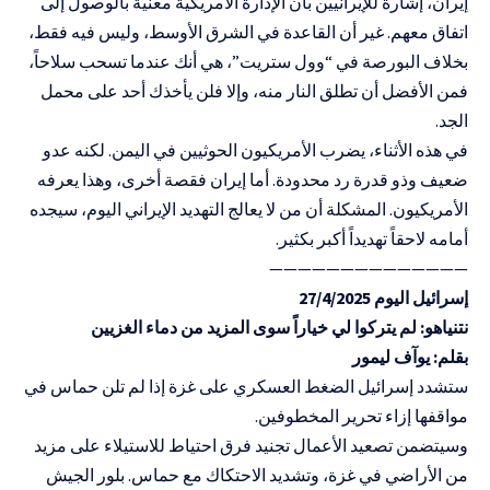
إيران، إشارة للإيرانيين بأن الإدارة الأمريكية معنية بالوصول إلى
اتفاق معهم. غير أن القاعدة في الشرق الأوسط، وليس فيه فقط،
بخلاف البورصة في “وول ستريت”، هي أنك عندما تسحب سلاحاً،
فمن الأفضل أن تطلق النار منه، وإلا فلن يأخذك أحد على محمل
الجد.
في هذه الأثناء، يضرب الأمريكيون الحوثيين في اليمن. لكنه عدو
ضعيف وذو قدرة رد محدودة. أما إيران فقصة أخرى، وهذا يعرفه
الأمريكيون. المشكلة أن من لا يعالج التهديد الإيراني اليوم، سيجده
أمامه لاحقاً تهديداً أكبر بكثير.
——————————————
إسرائيل اليوم 27/4/2025
نتنياهو: لم يتركوا لي خياراً سوى المزيد من دماء الغزيين
بقلم: يوآف ليمور
ستشدد إسرائيل الضغط العسكري على غزة إذا لم تلن حماس في
مواقفها إزاء تحرير المخطوفين.
وسيتضمن تصعيد الأعمال تجنيد فرق احتياط للاستيلاء على مزيد
من الأراضي في غزة، وتشديد الاحتكاك مع حماس. بلور الجيش