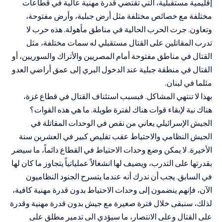
إقليمية مستقبلية، التي تقتضي قدرة مهنية عالية في قطاعات
مختلفة مع خصائص مختلفة مثل أرض جبلية، وأرض مفتوحة،
وتعاون. جرت الحرب الحالية في مناطق مأهولة. هذه حرب لا
تدرب المقاتلين على القتال مستقبلي له سمات مختلفة، مثل
القتال في مناطق مفتوحة أمام المصريين والأتراك والسوريين، أو
القتال في منطقة جبلية عند الدخول البري إلى عمق أراضي العدو
مثلما في لبنان.
بهذا لا تنتهي المشاكل. فبسبب استئناف القتال في قطاع غزة،
هناك نية لإبقاء قوات هناك لفترة طويلة. ما هي هذه القوات؟
الجيش الإسرائيلي يعاني من نقص في الوحدات المقاتلة في
الجيش النظامي والاحتياط عقب تقليص كبير في العشرين سنة
الأخيرة. لا يمكن وضع وحدات الاحتياط في القطاع دائماً، ما سيضر
بقدرتها على التدرب، ويضيف لها انشغالاً عملياتياً يتجاوز ما كان لها
في السابق. يجب أن ندرك أنه عندما يتسرح الجنود النظاميون
الآن، فإنهم ينضمون إلى وحدات الاحتياط بدون قدرة مهنية كافية،
لذلك، سنبقى خلال فترة صغيرة مع جيش بدون قدرة مهنية وقدرة
على القتال وعلى الانتصار، ما سيؤدي الى تدمير مطلق على