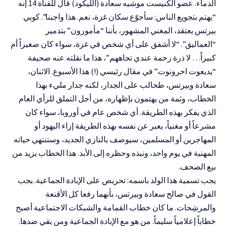
الدماء. عضو الكنيست موشيه سعادة (الليكود) قال للقناة 14 إنه
“يهتم بتجويع الناس: سأجوّع سكان غزة، نعم. هذا واجبنا”. كوبي
بيرتس يعتقد، المغني المشهور، بأننا “مأمورون” بتدمير
“العماليق”. “لا أشفق على أي شخص في غزة، سواء كان صغيراً أم
كبيراً… لا ذرة رحمة عندي تجاههم”، هذا ما نقلته عنه صحيفة
“يديعوت احرونوت” في مقال رئيسي (!) هذا الأسبوع. الاثنان،
سعادة وبيرتس، طحالب على الجدار، لكنه جدار مليء بهذا
الخطاب، وثمة من يهتمون بإظهاره، من أجل التملق للرأي العام
الذي يفكر بهذه الطريقة. أي شخص عام في أوروبا، سواء كان
مشرعاً أو مغنياً، يعبر عن نفسه بهذه الطريقة إزاء اليهود أو
المهاجرين أو المسلمين، سيوصف بالنازي الجديد، وستنتهي حياته
المهنية في يوم واحد، ونبذه وحظره إلى الأبد. هذا الخطاب يزيد من
بيع الصحف.
يجب تسمية هذا الولد باسمه: تحريض على الإبادة الجماعية. يجب
القول في صالح سعادة وبيرتس، بأنهما رفعا كل الأقنعة
والمرشِحات. ما كان خطاب القمامة والشبكات الاجتماعية أصبح
خطاباً إعلامياً سليماً. من هو مع الإبادة الجماعية ومن بقي ضدها.