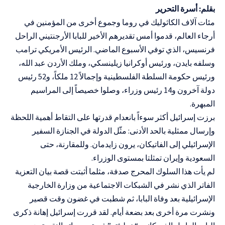
بقلم: أسرة التحرير
مئات آلاف الكاثوليك في روما وجموع أخرى من المؤمنين في
أرجاء العالم، قدموا أمس تقديرهم الأخير للبابا الأرجنتيني الراحل
فرنسيس، الذي توفي الأسبوع الماضي. الرئيس الأمريكي ترامب
وسلفه بايدن، ورئيس أوكرانيا زيلينسكي، وملك الأردن عبد الله،
ورئيس حكومة السلطة الفلسطينية وإجمالاً 12 ملكاً، و52 رئيس
دولة آخرون و14 رئيس وزراء، وصلوا خصيصاً إلى المراسيم
المبهرة.
برزت إسرائيل أكثر سوءاً بانعدام قدرتها على التقاط أهمية اللحظة
وإرسال ممثلية بالحد الأدنى: مثّل الدولة في الجنازة السفير
الإسرائيلي إلى الفاتيكان، يرون زايدمان. وللمقارنة، حتى
السعودية وإيران تمثلتا بمستوى الوزراء.
لم يأت هذا السلوك المحرج صدفة، مثلما أثبتت قصة بيان التعزية
الفاتر الذي نشر في الشبكات الاجتماعية من وزارة الخارجية
الإسرائيلية بعد وفاة البابا، ثم شطبت في غضون وقت قصير
ونشرت مرة أخرى بعد بضعة أيام. لقد قررت إسرائيل إهانة ذكرى