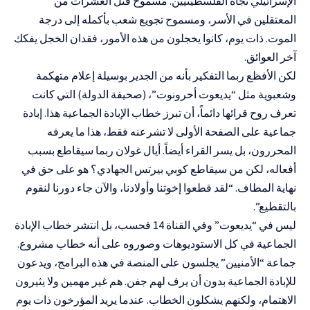
الإسرائيلي تجاه الفلسطينيين. مسموح قتل العشرات من
المعتقلين في الأسر، ومسموح تجويع شعب بأكمله إلى درجة
الموت. ذات يوم، كانوا يخجلون من هذه الأمور، فقدان الخجل يفكك
آخر العوائق.
لكن الأفظع ربما التفكير بأنه من الجدير بوسيلة إعلام متهكمة
وشعبوية مثل “يديعوت أحرونوت”، (صحيفة الدولة) التي كانت
تعرف روح قرائها دائماً، أن تبرز خطاب الإبادة الجماعية هذا. إبادة
جماعية على الصفحة الأولى لا تشرعنه فقط، هذا ما يعرفه
المحررون، بل يسر القراء أيضاً. أيال غولان ربما سيقاطع بسبب
أفعاله، لكن من سيقاطع كوبي بيرتس الجهادي؟ هو على حق في
نهاية المطاف. “لقد قطعوا إخوتنا وأولادنا، والآن جاء دورنا لنقوم
بالتقطيع”.
ليس في “يديعوت” وفي القناة 14 فحسب، بل انتشر خطاب الإبادة
الجماعية في كل الاستوديوهات وصوروه على أنه خطاب مشروع.
جماعة “الأمنيين” يجلسون على المنصة في هذه البرامج، ويدعون
للإبادة الجماعية بدون أن يرف لهم جفن. هم غير مهمين ولا يثيرون
الاهتمام، ولكنهم يشكلون الخطاب. عندما يريد المؤرخون ذات يوم