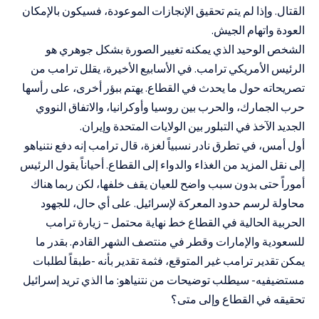
القتال. وإذا لم يتم تحقيق الإنجازات الموعودة، فسيكون بالإمكان
العودة واتهام الجيش.
الشخص الوحيد الذي يمكنه تغيير الصورة بشكل جوهري هو
الرئيس الأمريكي ترامب. في الأسابيع الأخيرة، يقلل ترامب من
تصريحاته حول ما يحدث في القطاع. يهتم ببؤر أخرى، على رأسها
حرب الجمارك، والحرب بين روسيا وأوكرانيا، والاتفاق النووي
الجديد الآخذ في التبلور بين الولايات المتحدة وإيران.
أول أمس، في تطرق نادر نسبياً لغزة، قال ترامب إنه دفع نتنياهو
إلى نقل المزيد من الغذاء والدواء إلى القطاع. أحياناً يقول الرئيس
أموراً حتى بدون سبب واضح للعيان يقف خلفها، لكن ربما هناك
محاولة لرسم حدود المعركة لإسرائيل. على أي حال، للجهود
الحربية الحالية في القطاع خط نهاية محتمل – زيارة ترامب
للسعودية والإمارات وقطر في منتصف الشهر القادم. بقدر ما
يمكن تقدير ترامب غير المتوقع، فثمة تقدير بأنه -طبقاً لطلبات
مستضيفيه- سيطلب توضيحات من نتنياهو: ما الذي تريد إسرائيل
تحقيقه في القطاع وإلى متى؟
——————————————-