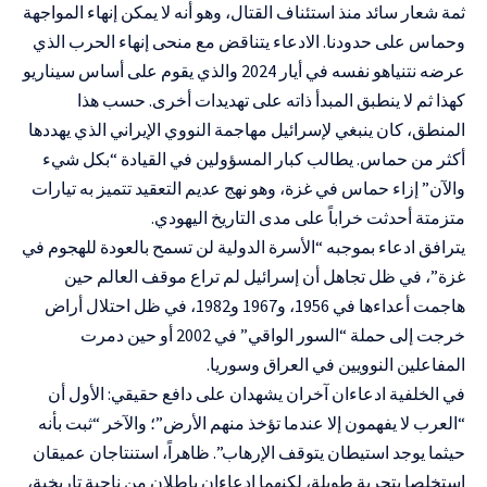
ثمة شعار سائد منذ استئناف القتال، وهو أنه لا يمكن إنهاء المواجهة
وحماس على حدودنا. الادعاء يتناقض مع منحى إنهاء الحرب الذي
عرضه نتنياهو نفسه في أيار 2024 والذي يقوم على أساس سيناريو
كهذا ثم لا ينطبق المبدأ ذاته على تهديدات أخرى. حسب هذا
المنطق، كان ينبغي لإسرائيل مهاجمة النووي الإيراني الذي يهددها
أكثر من حماس. يطالب كبار المسؤولين في القيادة “بكل شيء
والآن” إزاء حماس في غزة، وهو نهج عديم التعقيد تتميز به تيارات
متزمتة أحدثت خراباً على مدى التاريخ اليهودي.
يترافق ادعاء بموجبه “الأسرة الدولية لن تسمح بالعودة للهجوم في
غزة”، في ظل تجاهل أن إسرائيل لم تراع موقف العالم حين
هاجمت أعداءها في 1956، و1967 و1982، في ظل احتلال أراض
خرجت إلى حملة “السور الواقي” في 2002 أو حين دمرت
المفاعلين النوويين في العراق وسوريا.
في الخلفية ادعاءان آخران يشهدان على دافع حقيقي: الأول أن
“العرب لا يفهمون إلا عندما تؤخذ منهم الأرض”؛ والآخر “ثبت بأنه
حيثما يوجد استيطان يتوقف الإرهاب”. ظاهراً، استنتاجان عميقان
استخلصا بتجربة طويلة، لكنهما ادعاءان باطلان من ناحية تاريخية،