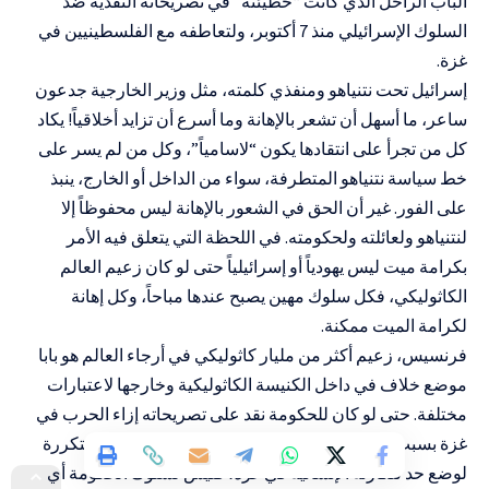
الباب الراحل الذي كانت “خطيئته” في تصريحاته النقدية ضد
السلوك الإسرائيلي منذ 7 أكتوبر، ولتعاطفه مع الفلسطينيين في
غزة.
إسرائيل تحت نتنياهو ومنفذي كلمته، مثل وزير الخارجية جدعون
ساعر، ما أسهل أن تشعر بالإهانة وما أسرع أن تزايد أخلاقياً! يكاد
كل من تجرأ على انتقادها يكون “لاسامياً”، وكل من لم يسر على
خط سياسة نتنياهو المتطرفة، سواء من الداخل أو الخارج، ينبذ
على الفور. غير أن الحق في الشعور بالإهانة ليس محفوظاً إلا
لنتنياهو ولعائلته ولحكومته. في اللحظة التي يتعلق فيه الأمر
بكرامة ميت ليس يهودياً أو إسرائيلياً حتى لو كان زعيم العالم
الكاثوليكي، فكل سلوك مهين يصبح عندها مباحاً، وكل إهانة
لكرامة الميت ممكنة.
فرنسيس، زعيم أكثر من مليار كاثوليكي في أرجاء العالم هو بابا
موضع خلاف في داخل الكنيسة الكاثوليكية وخارجها لاعتبارات
مختلفة. حتى لو كان للحكومة نقد على تصريحاته إزاء الحرب في
غزة بسبب معارضته الحادة لاستمرار الحرب ودعواته المتكررة
لوضع حد للكارثة الإنسانية في غزة، فليس لسلوك الحكومة أي