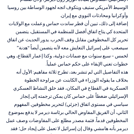
الوسيط الأمريكي ستيف ويتكوف اتجه لجهود الوساطة بين روسيا
وأوكرانيا ومحادثات النووي مع إيران.
إضافة إلى ذلك، تبين أن قطر ساندت حماس وعملت مع الولايات
المتحدة كي يتاح اتفاق أفضل للمنظمة في المستقبل، يتضمن
تحرير كل المخطوفين مقابل وقف الحرب. يدور الحديث عن اتفاق
سيصعب على إسرائيل التعايش معه لأنه يتضمن أيضاً “هدنة”
لخمس – سبع سنوات مع ضمانات دولية، وكذا إعمار القطاع، وهي
خطوات تعني الإبقاء على حكم حماس عملياً.
هذه التفاصيل التي لم تنشر بعد، تطرح ثلاثة مفاهيم: الأول أنه
بخلاف ما يقوله الوزراء في الكابنت عن مراوحة الخطوة
العسكرية في القطاع في المكان، فقد خلق النشاط العسكري
الإسرائيلي ضغطاً على حماس كان يمكن ترجمته إلى إنجاز
سياسي في مستوى اتفاق (جزئي) لتحرير مخطوفين. المفهوم
الثاني، أن الفريق المفاوض الحالي برئاسة ديرمر لا يدفع بموضوع
المخطوفين قدماً. فثمة مصدر مطلع على المفاوضات وصف عمل
ديرمر بأنه هامشي وقال إن إسرائيل لا تعمل على إيجاد حل؛ فقد