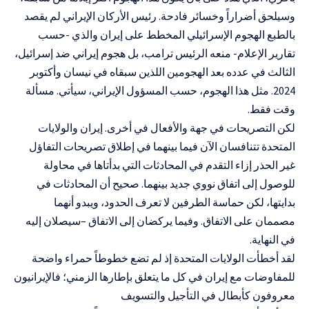
وسيلحق أضراراً وخسائر فادحة. رئيس الأركان الإيراني لم يقصد
بالطبع الهجوم الإسرائيلي المخطط على إيران والذي -حسب
تقارير الإعلام- منعه الرئيس ترامب، بل هجوم إيراني ضد إسرائيل،
الثالث في عدده بعد الهجومين اللذين سبقاه في نيسان وأكتوبر
2024. مثل هذا الهجوم، حسب المسؤول الإيراني، سيأتي. مسألة
وقت فقط.
لكن التصريحات في جهة والأفعال في أخرى. إيران والولايات
المتحدة تتنافسان الآن فيما بينهما في إطلاق تصريحات التفاؤل
غير الحذر إزاء التقدم في المحادثات التي بدأتاها في محاولة
للوصول إلى اتفاق نووي جديد بينهما. صحيح أن المحادثات في
بدايتها، لكن حماسة الطرفين لا تعرف الحدود، ويبدو أنهما
مصممان على الاتفاق. وفيما يركضان إلى الاتفاق –سيصلان إليه
في النهاية.
لقد أخطأت الولايات المتحدة إذ لم تضع خطوطاً حمراء واضحة
للمفاوضات مع إيران في كل ما يتعلق بإطارها الزمني؛ فالإيرانيون
معروفون كأبطال في التأجيل والتسويف