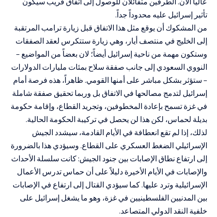
عالياً الآن. الطرفين متفائلان للوصول إلى اتفاق قريب سيكون
تأثير إسرائيل عليه محدوداً جداً.
من المشكوك أن يوقع مثل هذا الاتفاق قبل زيارة ترامب المرتقبة
إلى الخليج في منتصف أيار، وهي زيارة ستتكرس لعقد الصفقات
وستكون مهمة من ناحية إسرائيل أيضاً؛ لان بعضاً من المواضيع –
النووي السعودي إلى جانب صفقة سلاح بمئات مليارات الدولارات
– ستؤثر بشكل مباشر على أمنها القومي. ظاهراً، هذه فرصة أمام
إسرائيل لتدمج مصالحها في الاتفاق بل وربما تحقيق صفقة شاملة
في غزة تسمح بإعادة المخطوفين، وتجريد القطاع، وإقامة حكومة
بديلة لحماس، لكن هذا لن يحصل في تركيبة الحكومة الحالية.
لذلك، إذا لم تقع انعطافة في الأيام القادمة، سيشدد الجيش
الإسرائيلي الضغط العسكري على القطاع. وسيؤدي هذا بالضرورة
إلى ارتفاع نطاق الإصابات بين جنود الجيش: كانت سلسلة الأحداث
والإصابات في الأيام الأخيرة دليلاً على أن حماس تدرس الأعمال
الإسرائيلية وترد عليها. كما سيؤدي القتال إلى ارتفاع في الإصابات
بين المدنيين الفلسطينيين في غزة، وهو ما يشغل إسرائيل على
خلفية النقد الدولي المتصاعد.