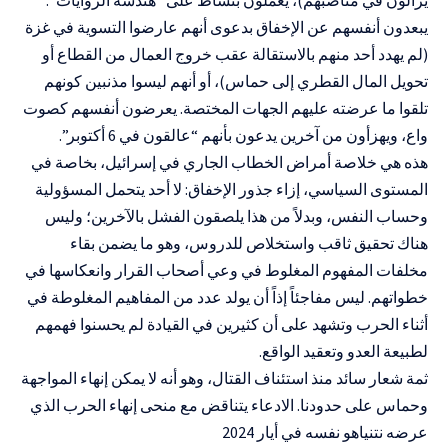
يبعدون أنفسهم عن الإخفاق بدعوى أنهم عارضوا التسوية في غزة
(لم يهدد أحد منهم بالاستقالة عقب خروج العمال من القطاع أو
تحويل المال القطري إلى حماس)، أو أنهم ليسوا مذنبين كونهم
تلقوا ما عرضته عليهم الجهات المختصة. يعرضون أنفسهم كصوت
واع، ويهزأون من آخرين يدعون بأنهم “عالقون في 6 أكتوبر”.
هذه هي خلاصة أمراض الخطاب الجاري في إسرائيل، بخاصة في
المستوى السياسي، إزاء جذور الإخفاق: لا أحد يتحمل المسؤولية
وحساب النفس، وبدلاً من هذا يلصقون الفشل بالآخرين؛ وليس
هناك تحقيق ثاقب واستخلاص للدروس، وهو ما يضمن بقاء
مخلفات المفهوم المغلوط في وعي أصحاب القرار وانعكاسها في
خطواتهم. ليس مفاجئاً إذاً أن يولد عدد من المفاهيم المغلوطة في
أثناء الحرب وتشهد على أن كثيرين في القيادة لم يحسنوا فهمهم
لطبيعة العدو وتعقيد الواقع.
ثمة شعار سائد منذ استئناف القتال، وهو أنه لا يمكن إنهاء المواجهة
وحماس على حدودنا. الادعاء يتناقض مع منحى إنهاء الحرب الذي
عرضه نتنياهو نفسه في أيار 2024