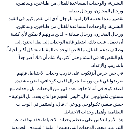
البشرية، والوحدات المساعدة للقتال من طباخين، وسائقين،
ورجال المخازن، ورجال صيانة
تقصير مدة الخدمة الإلزامية للرجال أدى إلى نقص كبير في القوة
البشرية، والوحدات المساعدة للقتال من طباخين، وسائقين،
ورجال المخازن، ورجال صيانة – الذين بدونهم لا يمكن لأي كتيبة
أن تعمل. عقب ذلك، اضطر قادة الوحدات إلى نقل الجنود إلى
وظائف تدعم القتال، ما قلص الوحدات المقاتلة بشكل أكبر. أحياناً،
بلغ النقص 50 في المئة وحتى أكثر. ولا شك أن ذلك أضر جداً
بالتدريب والإعداد.
في حين حرص آيزنكوت على تدريب وحدات الاحتياط، فإنهم
تعرضوا في فترة وريثه الجنرال افيف كوخافي، لضربة شديدة.
اعتقد كوخافي أنه لا حاجة لعدد كبير من الوحدات، بل وحدات مع
مستوى تكنولوجي عال. “ليس الحجم هو الذي يحدد، بل النوعية –
جيش صغير، تكنولوجي ونوعي”، قال، واستثمر في الوحدات
النظامية وأهمل وحدات الاحتياط.
هذا الأمر انعكس على معظم وحدات الاحتياط، فقد توقفت عن
التدريب، وبعض الوحدات التي ذهبت ل ملية “السيوف الحديدية”