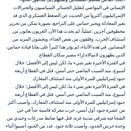
الإنساني في المواصي لتقليل الخسائر. السياسيون والجنرالات
الإسرائيليون أكثروا من الحديث عن الضغط العسكري الذي قد
يغير المعادلة ويجبر حماس على التراجع، بصورة تمكن من تحرير
مخطوفين آخرين. عملياً، لم يحدث هذا الآن. الغزيون يعانون من
استئناف الحرب، وقلقون من نقص الغذاء، ويخشون المزيد من
المصابين. في هذه الأثناء، لم يؤثر هذا كثيراً على بقايا قيادة حماس،
الذين يظهرون لامبالاة إزاء مصير سكان القطاع.
في الفترة الأخيرة تغير شيء ما، لكن ليس إلى الأفضل؛ خلال
أسبوع، منذ السبت الماضي حتى أمس، قتل في القطاع أربعة
جنود إسرائيليين للمرة الأولى منذ استئناف المعارك
في الفترة الأخيرة تغير شيء ما، لكن ليس إلى الأفضل؛ خلال
أسبوع، منذ السبت الماضي حتى أمس، قتل في القطاع أربعة
جنود إسرائيليين للمرة الأولى منذ استئناف المعارك، وأصيب أكثر
من عشرة جنود. أول أمس، جرت معركة قاسية جداً في حي
الشجاعية شرقي مدينة غزة، قتل فيها ضابط مدرعات وجندي من
وحدة حرس الحدود، وأصيب ثلاثة جنود. عدد من الجنود أصيبوا أثناء