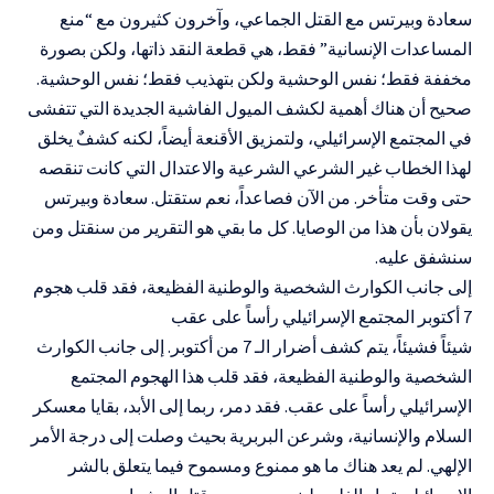
سعادة وبيرتس مع القتل الجماعي، وآخرون كثيرون مع “منع
المساعدات الإنسانية” فقط، هي قطعة النقد ذاتها، ولكن بصورة
مخففة فقط؛ نفس الوحشية ولكن بتهذيب فقط؛ نفس الوحشية.
صحيح أن هناك أهمية لكشف الميول الفاشية الجديدة التي تتفشى
في المجتمع الإسرائيلي، ولتمزيق الأقنعة أيضاً، لكنه كشفٌ يخلق
لهذا الخطاب غير الشرعي الشرعية والاعتدال التي كانت تنقصه
حتى وقت متأخر. من الآن فصاعداً، نعم ستقتل. سعادة وبيرتس
يقولان بأن هذا من الوصايا. كل ما بقي هو التقرير من سنقتل ومن
سنشفق عليه.
إلى جانب الكوارث الشخصية والوطنية الفظيعة، فقد قلب هجوم
7 أكتوبر المجتمع الإسرائيلي رأساً على عقب
شيئاً فشيئاً، يتم كشف أضرار الـ 7 من أكتوبر. إلى جانب الكوارث
الشخصية والوطنية الفظيعة، فقد قلب هذا الهجوم المجتمع
الإسرائيلي رأساً على عقب. فقد دمر، ربما إلى الأبد، بقايا معسكر
السلام والإنسانية، وشرعن البربرية بحيث وصلت إلى درجة الأمر
الإلهي. لم يعد هناك ما هو ممنوع ومسموح فيما يتعلق بالشر