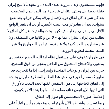
فإنهم مستعدون لإبداء مرونة بعيدة المدى، والتعهد بألا تنتج إيران
قنبلة نووية، بل وحتى التنازل عن جزء من اليورانيوم المخصب.
بعد كل شيء، كل اتفاق هو بالإجمال ورقة يمكن خرقها بعد بضع
سنوات، بعد أن يغادر ترامب البيت الأبيض، أو بعد أن يتغير الواقع
الإقليمي والدولي. وعليه، فيمكن البحث والحديث عن كل اتفاق لا
يطلب من إيران التنازل عما لها – لا عن وكلائها في المنطقة، ولا
عن مشاريعها العسكرية ولا عن ترسانتها من الصواريخ ولا عن
البنية التحتية لبحوثها النووية.
في طهران تخوف على مستقبل نظام آية الله. الوضع الاقتصادي
يتدهور، والاحتجاج المخنوق من الداخل يتفجر من فوق السطح.
حرب بين إيران والولايات المتحدة وإسرائيل، إذا ما تفجرت، قد
تظهر كمسمار أخير في نعش هذا النظام المتطرف. إيران بحاجة
إلى اتفاق كحاجتها إلى هواء التنفس. لكنها تجدد اللعب بالأوراق
التي لديها. الإيرانيون فنانو مفاوضات، ولهذا يتخذ الأمريكيون،
إعلامياً، صورة المتحمسين للوصول إلى اتفاق.
ربما تسريب واشنطن الآن بأن ترامب يمنع هجوماً إسرائيلياً على