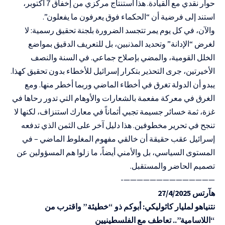
حوار نقدي مع القيادة. هذا استنتاج مركزي من إخفاق 7 أكتوبر،
استند إلى فرضية أن “الحكماء فوق يعرفون ما يفعلون”.
والآن، في كل يوم يمر تتجسد الضرورة بلجنة تحقيق رسمية: لا
لغرض “الإدانة” وتحديد المذنبين، بل للتعريف الدقيق بمواضع
الخلل القومية، والمضي بإصلاح جماعي. في السنة والنصف
الأخيرتين، جرى التحذير بتكرار إسرائيل للأخطاء بدون تحقيق كهذا.
يبدو أن الدولة تغرق في أخطاء الماضي وربما أخطر منها. ومع
الغرق في معركة مفعمة بالشعارات والأوهام التي تدور رحاها في
غزة، ثمة خسائر جسيمة تجبي أثماناً في معارك استنزاف، لكنها لا
تنجح في تحرير مخطوفين. هذا دليل آخر على الثمن الذي تدفعه
إسرائيل عقب حقيقة أن خالقي مفهوم المغلوط الماضي – في
المستوى السياسي، بل والأمني أيضاً، ما زلوا هم المسؤولين عن
تصميم الحاضر والمستقبل.
——————————————-
هآرتس 27/4/2025
نتنياهو لمليار كاثوليكي: أبوكم ذو “خطيئة” واقترب من
“اللاسامية”.. تعاطف مع الفلسطينيين