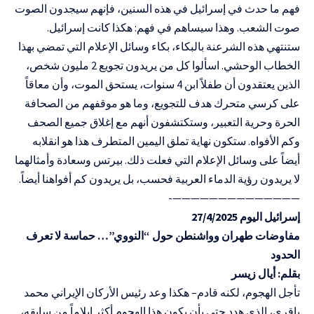
فهم ما حدث في إسرائيل في هذه السنين، فإنهم سيجدون الصوت
صوت الشعب. وهذا سيساهم في فهم: هكذا كانت إسرائيل.
ستنتهي هذه الشرعنة بالبكاء، بكاء وسائل الإعلام التي تمضي بهذا
الخطاب الوحشي. اسألوا كل من يريدون تجويع 2 مليون شخص،
الذين يعتقدون أن طفلاً ابن 4 سنوات، يستحق الموت، وأن معاقاً
على كرسي متحرك هدف للتجويع، وما هو موقفهم من الصحافة
الحرة وحرية التعبير، وستكتشفون أنهم مع إغلاق جميع الصحف
وكم الأفواه. ستكون نهاية تملق اليمين المتطرف هذا هو انقلابه
أيضاً على وسائل الإعلام التي فعلت ذلك. بيرتس وسعادة وأمثالهما
لا يريدون رؤية الدماء العربية فحسب، بل يريدون كم أفواهنا أيضاً.
——————————————-
إسرائيل اليوم 27/4/2025
مفاوضات طهران وواشنطن حول “النووي”… حماسة لا تعرف
الحدود
بقلم: أيال زيسر
تأجل الهجوم، لكنه قادم– هكذا وعد رئيس الأركان الإيراني محمد
باقري، الذي هدد حتى بأن يكون هذا الهجوم أكثر إيلاماً من سابقه،