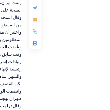
ونفت إيران،
الصحة على ا
وقال المتحد
من المسؤولي
واعتبر أن م
المظلومين وت
وعُقدت الجو
وقت سابق من 
وتبادلت إسر
رئيسية لإنهاء ا
والشهر الما
لكن القصف ط
وانضمت الولا
طهران بهجما