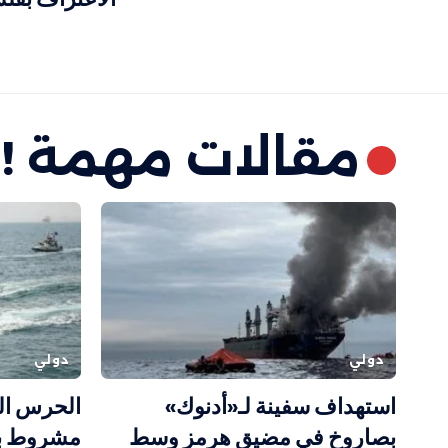
مقالات مهمة !
دولي
دولي
استهداف سفينة لـ«أدنوك»
الحرس ال
بصاروخ في مضيق هرمز وسط
مشروط بم