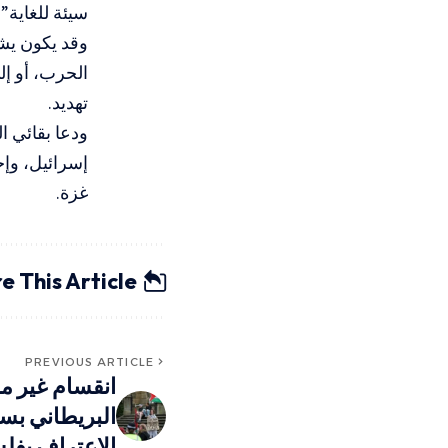
سيئة للغاية”
وقد يكون يش
الحرب، أو إل
تهديد.
ودعا بقائي ا
إسرائيل، وإج
غزة.
e This Article
PREVIOUS ARTICLE
انقسام غير م
البريطاني ب
الاعتراف بف