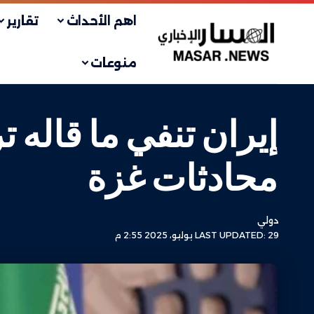
اهم الأحداث
تقارير
منوعات
إيران تنفي ما قاله
محادثات غزة
دولي
LAST UPDATED: 29 يوليو، 2025 2:55 م