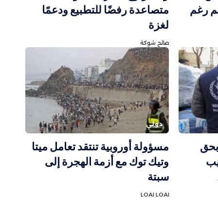
قم رغم
متصاعدة رفضًا للتطبيع ودعمًا
لغزة
صالح شوكة
دولي
بحق
مسؤولة أوروبية تنتقد تعامل ميتا
يب
وتيك توك مع أزمة الهجرة إلى
سبتة
LOAI LOAI