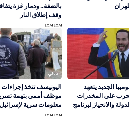
هران
بالضفة.. ودمار غزة يتفا
وقف إطلاق النار
LOAI LOAI
دولي
مبيا الجديد يتعهد
اليونيسف تتخذ إجراءات 
لحرب على المخدرات
موظف أممي بتهمة تسر
ولة والانحياز لبرنامج
معلومات سرية لإسرائيل
LOAI LOAI