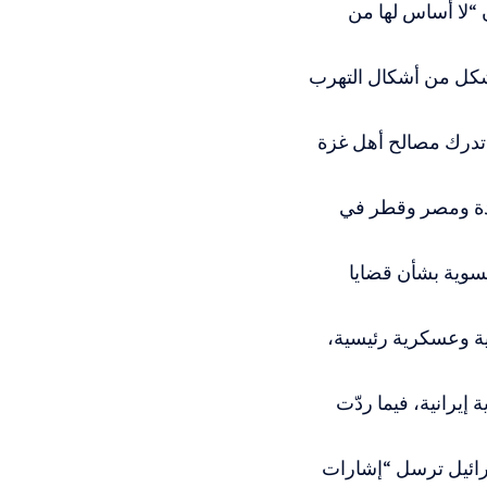
 “لا أساس لها من
شكل من أشكال التهرب
“تدرك مصالح أهل غزة
تحدة ومصر وقطر في
سوية بشأن قضايا
ية وعسكرية رئيسية،
إيرانية، فيما ردّت
 انتهاء الحرب التي استمرت 12 يوما مع إسرائيل ترسل “إشارات