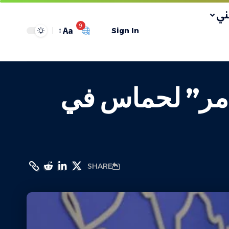
ي
9
Aa
Sign In
وامر” لحماس في
SHARE