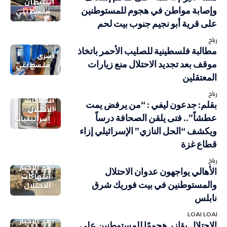
استيطان
وإصابة مواطن في هجوم للمستوطنين
فلسطيني
على قرية أبو نجيم جنوب بيت لحم
رباح
مطالبة فلسطينية للصليب الأحمر باتخاذ
أسرى
موقف بعد تجديد الاحتلال منع زيارات
فلسطيني
المعتقلين
رباح
انتهاكات
بقلم: جدعون ليفي : “من يرفض يمت
الاحتلال
عطشاً”.. فتى يلقن الصحافة درساً
إسرائيليات
ويكشف “الحل النازي” الإسرائيلي إزاء
قطاع غزة
رباح
أهم الاخبار
الأهالي يواجهون عدوان الاحتلال
انتهاكات
والمستوطنين في بيت فوريك شرق
الاحتلال
نابلس
LOAI LOAI
أهم الاخبار
الاحتلال يؤازر هجومًا للمستوطنين على