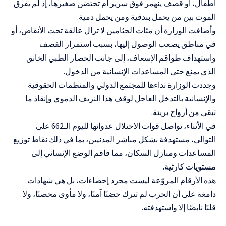
أطفال، أو قصف ينهمر فوق سرير أم تحتضن صغيرها، إذ لم يفرق
الموت بين من يحمل بندقية ومن يحمل دمية.
وأضافت الوزارة أن مئات الجثامين لا تزال عالقة تحت الأنقاض، أو
في مناطق يصعب الوصول إليها، بسبب استمرار القصف
واستهداف طواقم الإسعاف، إلى جانب الحصار الطبي الخانق
الذي يمنع حتى المساعدات الإنسانية من الدخول.
وجددت الوزارة نداءها للمجتمع الدولي والمنظمات الحقوقية
والإنسانية بالتدخل العاجل لوقف هذا النزيف الدموي وإنقاذ ما
تبقى من أرواح بريئة.
في الأثناء، تواصل قوات الاحتلال عدوانها لليوم الـ662 على
التوالي، مستهدفة بشكل مباشر المدنيين، بما في ذلك نقاط توزيع
المساعدات ومنازل السكان، مما فاقم الوضع الإنساني إلى
مستويات كارثية.
هذه الأرقام المروّعة ليست مجرد إحصاءات، بل هي شهادات
دامغة على أن الحرب لم تترك حضنًا آمنًا، ولا مأوى محصنًا، ولا
قلبًا نابضًا إلا واستهدفته.