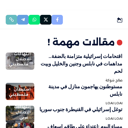
مقالات مهمة !
انتهاكات
اقتحامات إسرائيلية متزامنة بالضفة..
الاحتلال
مداهمات في نابلس وجنين والخليل وبيت
فلسطيني
لحم
صالح شوكة
مستوطنون يهاجمون منازل في مدينة
استيطان
نابلس
فلسطيني
LOAI LOAI
انتهاكات
توغل إسرائيلي في القنيطرة جنوب سوريا
الاحتلال
عربي
LOAI LOAI
مساء اليوم :اعتداء على طاقم إسعاف