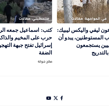
في المواجهة
مقالات
فلسطيني
مقالات
ون ليفي واليكس ليبيك:
كتب: اسماعيل جمعه الر
ب المستوطنين، يبدو أن
حرب على المخيم والذاك
يين يستجمعون
إسرائيل تفتح جبهة التهج
التدريج
الضفة
صالح شوكة