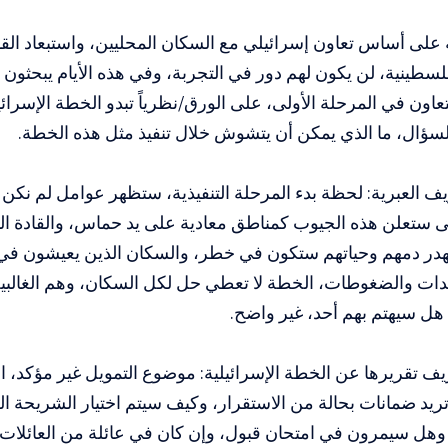
 على أساس تعاون إسرائيلي مع السكان المحليين، واستبعاد ال
سطينية، لن يكون لهم دور في التجربة، وفي هذه الأيام يبحثو
اون في المرحلة الأولى، على الورق/نظرياً تبدو الخطة الإسرائيل
سؤال، ما الذي يمكن أن يتشوش خلال تنفيذ مثل هذه الخطة.
ف العبرية: لحظة بدء المرحلة التنفيذية، ستظهر عوامل لم نكن ن
لى ستعلن هذه الجيوب كمناطق معادية على يد حماس، والقادة ا
هدر دمهم وحياتهم ستكون في خطر، والسكان الذين يعيشون في
دات والضغوطات، الخطة لا تعطي حل لكل السكان، وهم الغالبي
ل سيهتم بهم أحد، غير واضح.
 تقريرها عن الخطة الإسرائيلية: موضوع التمويل غير مؤكد، ال
تريد ضمانات بحالة من الاستقرار، وكيف سيتم اختيار الشريحة ا
 وهل سيمرون في امتحان قبول، وإن كان في عائلة من العائلا