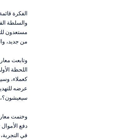
الفكرة قائمة
والسلطة الفل
مستعدون للتع
من جديد، وال
وتابعت معاري
اللحظة الأو
كعملاء، وسي
عرضه للتهدي
سيعيشون؟، ه
وختمت معاريف
دفع الأموال 
في التجربة،