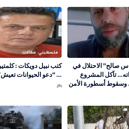
فلسطيني
مقالات
س صالح” الاحتلال في
كتب نبيل دويكات : كلمت
ته… تآكل المشروع
… “دعو الحيوانات تعيش”
 وسقوط أسطورة الأمن
رباح