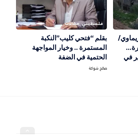
فلسطيني
مقالات
يماوي/
بقلم “فتحي كليب”النكبة
رة…
المستمرة .. وخيار المواجهة
ير في
الحتمية في الضفة
صالح شوكة