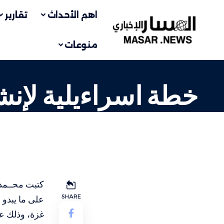
اهم الأحداث
تقارير
منوعات
خطة اسراءيلية لإن
مقالات
LAST UPDATED: 22 فبراير، 2024 4:36 م
كتبت محــمد 
SHARE
على ما يبدو 
غزة، وذلك ع