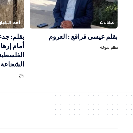
مقالات
أهم الاخبار
بقلم عيسى قراقع : العروم
بقلم: جدع
أمام إرها
صالح شوكة
الفلسطين
الشجاعة ب
رباح