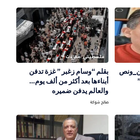
فلسطيني
مقالات
ين_ونص
بقلم “وسام زغبر ” غزة تدفن
أبناءها بعد أكثر من ألف يوم…
والعالم يدفن ضميره
صالح شوكة