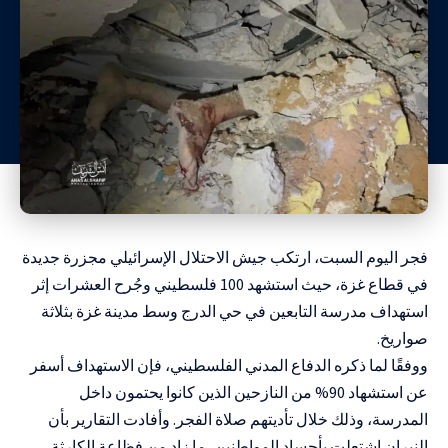
فجر اليوم السبت، ارتكب جيش الاحتلال الإسرائيلي مجزرة جديدة
في قطاع غزة، حيث استشهد 100 فلسطيني وجُرح العشرات إثر
استهداف مدرسة التابعين في حي الدرج وسط مدينة غزة بثلاثة
صواريخ.
ووفقًا لما ذكره الدفاع المدني الفلسطيني، فإن الاستهداف أسفر
عن استشهاد 90% من النازحين الذين كانوا يحتمون داخل
المدرسة، وذلك خلال تأديتهم صلاة الفجر. وأفادت التقارير بأن
النيران اشتعلت بأجساد المواطنين، ما زاد من فظاعة الكارثة.