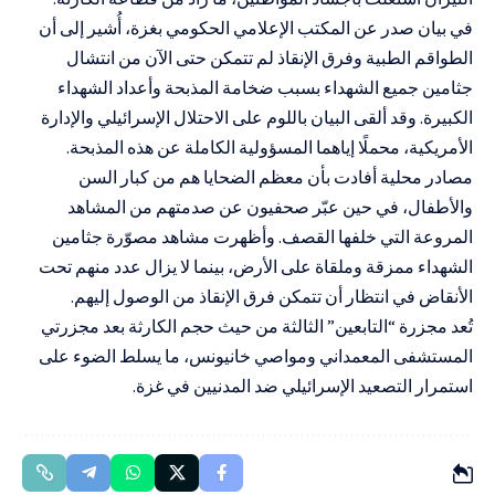
في بيان صدر عن المكتب الإعلامي الحكومي بغزة، أُشير إلى أن
الطواقم الطبية وفرق الإنقاذ لم تتمكن حتى الآن من انتشال
جثامين جميع الشهداء بسبب ضخامة المذبحة وأعداد الشهداء
الكبيرة. وقد ألقى البيان باللوم على الاحتلال الإسرائيلي والإدارة
الأمريكية، محملًا إياهما المسؤولية الكاملة عن هذه المذبحة.
مصادر محلية أفادت بأن معظم الضحايا هم من كبار السن
والأطفال، في حين عبّر صحفيون عن صدمتهم من المشاهد
المروعة التي خلفها القصف. وأظهرت مشاهد مصوّرة جثامين
الشهداء ممزقة وملقاة على الأرض، بينما لا يزال عدد منهم تحت
الأنقاض في انتظار أن تتمكن فرق الإنقاذ من الوصول إليهم.
تُعد مجزرة “التابعين” الثالثة من حيث حجم الكارثة بعد مجزرتي
المستشفى المعمداني ومواصي خانيونس، ما يسلط الضوء على
استمرار التصعيد الإسرائيلي ضد المدنيين في غزة.