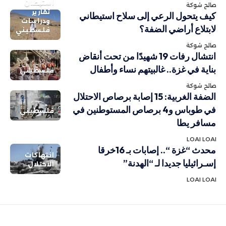
استيطان
صالح شوكة
تقارير
كيف يتحول الرعي إلى سلاح استيطاني
ودراسات
لابتلاع أراضي الضفة؟
فلسطيني
صالح شوكة
انتشال رفات 19 شهيدًا من تحت أنقاض
بناية في غزة.. غالبيتهم نساء وأطفال
فلسطيني
صالح شوكة
الضفة الغربية: 15 إصابة برصاص الاحتلال
في طوباس و4 برصاص المستوطنين في
فلسطيني
مسافر يطا
LOAI LOAI
محدث “غزة “.. إصابات بـ 16خرقا
انتهاكات
إسـرائيليا جديدا لـ “الهدنة”
الاحتلال
LOAI LOAI