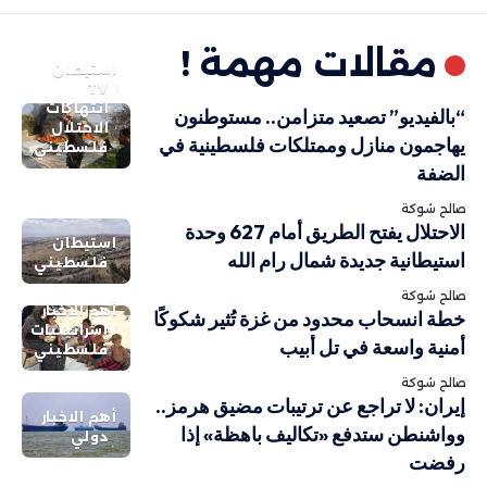
مقالات مهمة !
استيطان
TV
انتهاكات
“بالفيديو” تصعيد متزامن.. مستوطنون
الاحتلال
يهاجمون منازل وممتلكات فلسطينية في
فلسطيني
الضفة
صالح شوكة
الاحتلال يفتح الطريق أمام 627 وحدة
استيطان
استيطانية جديدة شمال رام الله
فلسطيني
صالح شوكة
أهم الاخبار
خطة انسحاب محدود من غزة تُثير شكوكًا
إسرائيليات
أمنية واسعة في تل أبيب
فلسطيني
صالح شوكة
إيران: لا تراجع عن ترتيبات مضيق هرمز..
أهم الاخبار
وواشنطن ستدفع «تكاليف باهظة» إذا
دولي
رفضت